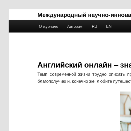
Международный научно-иннова
Main menu
О журнале
Авторам
RU
EN
Skip to primary content
Skip to secondary content
Английский онлайн – зн
Темп современной жизни трудно описать п
благополучию и, конечно же, любите путешес