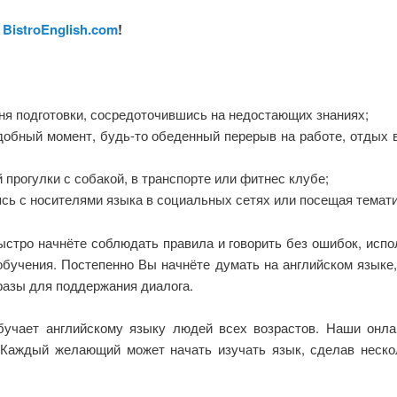
ы
BistroEnglish.com
!
вня подготовки, сосредоточившись на недостающих знаниях;
обный момент, будь-то обеденный перерыв на работе, отдых в
 прогулки с собакой, в транспорте или фитнес клубе;
ясь с носителями языка в социальных сетях или посещая темат
стро начнёте соблюдать правила и говорить без ошибок, испо
обучения. Постепенно Вы начнёте думать на английском языке,
разы для поддержания диалога.
учает английскому языку людей всех возрастов. Наши онл
. Каждый желающий может начать изучать язык, сделав нес