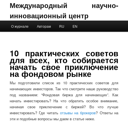
Международный научно-
инновационный центр
Main menu
О журнале
Авторам
RU
EN
Skip to primary content
Skip to secondary content
10 практических советов
для всех, кто собирается
начать свое приключение
на фондовом рынке
Мы подготовили список из 10 практических советов для
начинающих инвесторов. Так что смотрите наше руководство
под названием: “Фондовая биржа для начинающих”. Как
начать инвестировать? На что обратить особое внимание,
начиная свое приключение с биржей? Во что лучше
инвестировать? Где читать
отзывы на брокеров
? Ответы на
эти и подобные вопросы мы даем в статье ниже.