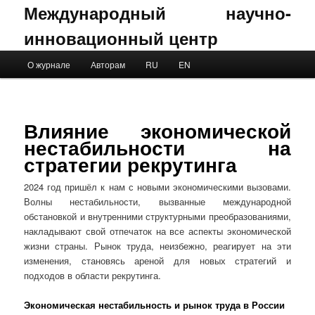
Международный научно-
инновационный центр
Main menu
О журнале
Авторам
RU
EN
Skip to primary content
Skip to secondary content
Влияние экономической
нестабильности на
стратегии рекрутинга
2024 год пришёл к нам с новыми экономическими вызовами.
Волны нестабильности, вызванные международной
обстановкой и внутренними структурными преобразованиями,
накладывают свой отпечаток на все аспекты экономической
жизни страны. Рынок труда, неизбежно, реагирует на эти
изменения, становясь ареной для новых стратегий и
подходов в области рекрутинга.
Экономическая нестабильность и рынок труда в России