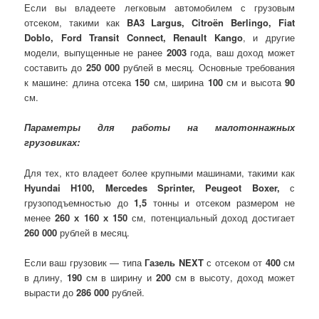
Если вы владеете легковым автомобилем с грузовым
отсеком, такими как
BA3 Largus, Citroën Berlingo, Fiat
Doblo, Ford Transit Connect, Renault Kango
, и другие
модели, выпущенные не ранее
2003
года, ваш доход может
составить до
250 000
рублей в месяц. Основные требования
к машине: длина отсека
150
см, ширина
100
см и высота
90
см.
Параметры для работы на малотоннажных
грузовиках:
Для тех, кто владеет более крупными машинами, такими как
Hyundai
H100, Mercedes Sprinter, Peugeot Boxer,
с
грузоподъемностью до
1,5
тонны и отсеком размером не
менее
260 х 160 х 150
см, потенциальный доход достигает
260 000
рублей в месяц.
Если ваш грузовик — типа
Газель NEXT
с отсеком от
400
см
в длину,
190
см в ширину и
200
см в высоту, доход может
вырасти до
286 000
рублей.