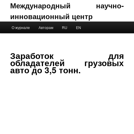
Международный научно-
инновационный центр
Main menu
О журнале
Авторам
RU
EN
Skip to primary content
Skip to secondary content
Заработок для
обладателей грузовых
авто до 3,5 тонн.