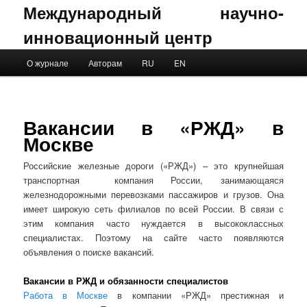
Международный научно-
инновационный центр
Main menu
О журнале
Авторам
RU
EN
Skip to primary content
Skip to secondary content
Вакансии в «РЖД» в
Москве
Российские железные дороги («РЖД») – это крупнейшая
транспортная ​ компания России, занимающаяся
железнодорожными перевозками пассажиров и грузов. Она
имеет широкую сеть филиалов по всей России.​ В связи с
этим компания часто нуждается в высококлассных
специалистах. Поэтому на сайте часто появляются
объявления о поиске вакансий.
Вакансии в РЖД и обязанности специалистов
Работа в Москве
в компании «РЖД» престижная и