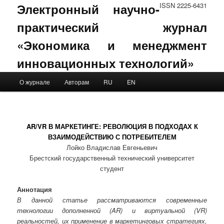
Электронный научно-
ISSN 2225-6431
практический журнал
«Экономика и менеджмент
инновационных технологий»
Main menu
О журнале
Авторам
RU
EN
Skip to primary content
Skip to secondary content
AR/VR В МАРКЕТИНГЕ: РЕВОЛЮЦИЯ В ПОДХОДАХ К
ВЗАИМОДЕЙСТВИЮ С ПОТРЕБИТЕЛЕМ
Лойко Владислав Евгеньевич
Брестский государственный технический университет
студент
Аннотация
В данной статье рассматриваются современные
технологии дополненной (AR) и виртуальной (VR)
реальностей, их применение в маркетинговых стратегиях,