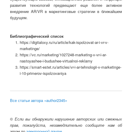
развития технологий предвещают еще более активное
внедрение AR/VR в маркетинговые стратегии в ближайшем
будущем.
Библиографический список
https://digitaloxy.ru/ru/article/kak-ispolzovat-ar-i-vr-v-
marketinge/
https://vc.ru/marketing/1027248-marketing-v-vr-i-ar-
nastoyashee-i-budushee-virtualnoi-reklamy
https://smart-estet.ru/articles/vr-i-ar-tehnologii-v-marketinge-
i-10-primerov-ispolzovaniya
Все статьи автора «author2345»
©
Если вы обнаружили нарушение авторских или смежных
прав, пожалуйста, незамедлительно сообщите нам об
этом по
электронной почте
.