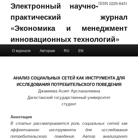
Электронный научно-
ISSN 2225-6431
практический журнал
«Экономика и менеджмент
инновационных технологий»
Main menu
О журнале
Авторам
RU
EN
Skip to primary content
Skip to secondary content
АНАЛИЗ СОЦИАЛЬНЫХ СЕТЕЙ КАК ИНСТРУМЕНТА ДЛЯ
ИССЛЕДОВАНИЯ ПОТРЕБИТЕЛЬСКОГО ПОВЕДЕНИЯ
Джамиева Асият Арсланалиевна
Дагестанский государственный университет
студент
Аннотация
В статье рассматривается роль социальных сетей как
эффективного инструмента для исследования
потребительского поведения. Автор анализирует