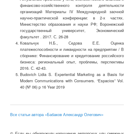
финансово-хозяйственного контроля деятельности
организаций Материалы IV Международной заочной
научно-практической конференции: в 2-х частях.
Министерство образования и науки РФ; Воронежский
государственный университет, Экономический
факультет . 2017. С. 26-28
Ковальчук Н.Б., Седова Е.Е. Оценка
платежеспособности и ликвидности на предприятии / В
сборнике: Финансирование и кредитование российского
бизнеса: региональный опыт, проблемы, перспективы
2016. С. 42-43.
Budovich Lidia S. Experiential Marketing as a Basis for
Modern Communications with Consumers. “Espacios” Vol.
40 (Nº 06) p 16 Year 2019
Все статьи автора «Бабаков Александр Олегович»
©
Если вы обнаружили нарушение авторских или смежных