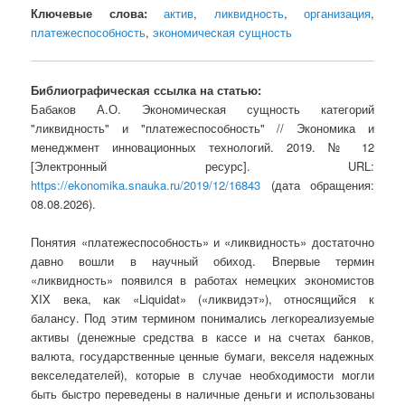
Ключевые слова:
актив
,
ликвидность
,
организация
,
платежеспособность
,
экономическая сущность
Библиографическая ссылка на статью:
Бабаков А.О. Экономическая сущность категорий
"ликвидность" и "платежеспособность" // Экономика и
менеджмент инновационных технологий. 2019. № 12
[Электронный ресурс]. URL:
https://ekonomika.snauka.ru/2019/12/16843
(дата обращения:
08.08.2026).
Понятия «платежеспособность» и «ликвидность» достаточно
давно вошли в научный обиход. Впервые термин
«ликвидность» появился в работах немецких экономистов
XIX века, как «Liquidat» («ликвидэт»), относящийся к
балансу. Под этим термином понимались легкореализуемые
активы (денежные средства в кассе и на счетах банков,
валюта, государственные ценные бумаги, векселя надежных
векселедателей), которые в случае необходимости могли
быть быстро переведены в наличные деньги и использованы