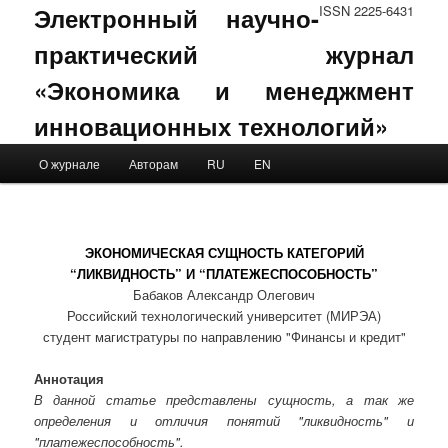
Электронный научно-
ISSN 2225-6431
практический журнал
«Экономика и менеджмент
инновационных технологий»
Main menu
О журнале
Авторам
RU
EN
Skip to primary content
Skip to secondary content
ЭКОНОМИЧЕСКАЯ СУЩНОСТЬ КАТЕГОРИЙ
“ЛИКВИДНОСТЬ” И “ПЛАТЕЖЕСПОСОБНОСТЬ”
Бабаков Александр Олегович
Российский технологический университет (МИРЭА)
студент магистратуры по направлению "Финансы и кредит"
Аннотация
В данной статье представлены сущность, а так же
определения и отличия понятий "ликвидность" и
"платежеспособность".