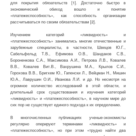
для покрытия обязательств [1]. Достаточно быстро в
экономический обиход вошло и понятие
«платежеспособность», как способность организации
рассчитываться по своим обязательствам [2].
Изучением категорий «ликвидность» и
«платежеспособность» занимались многие отечественные и
зарубежные специалисты, в частности, Швецов Ю.Г.,
Сабельфельд Т.В., Ефимова О.В., Шандаков С.В.,
Бороненкова С.А., Максимова А.И., Петрова Л.В., Ковалев
В.В., Ковалев Вит.В., Вахрушина М.А., Крылов С.И.,
Горохова В.В., Бригхем Ю., Гапенски Л., Вейцман Н., Мишин
Ю.А., Лаврушин О.И., Иванова Л.И. и др. Но несмотря на
огромное количество исследований в этой области, и
длительный срок существования и изучения категорий
«ликвидность» и «платежеспособность», в научном мире до
сих пор не существует единого подхода к их определению.
В многочисленных публикациях ученые-экономисты
регулярно оперируют терминами «ликвидность» и
«платежеспособность», но при этом «трудно найти два