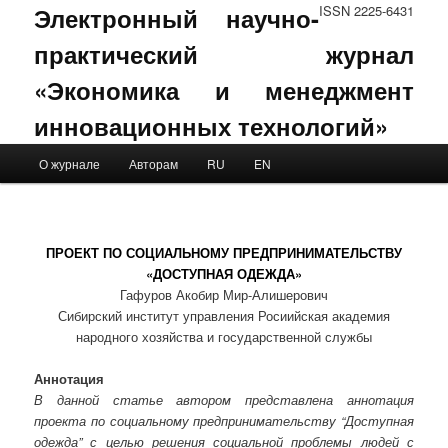
Электронный научно-
ISSN 2225-6431
практический журнал
«Экономика и менеджмент
инновационных технологий»
Main menu
О журнале
Авторам
RU
EN
Skip to primary content
Skip to secondary content
ПРОЕКТ ПО СОЦИАЛЬНОМУ ПРЕДПРИНИМАТЕЛЬСТВУ
«ДОСТУПНАЯ ОДЕЖДА»
Гафуров Акобир Мир-Алишерович
Сибирский институт управления Росиийская академия
народного хозяйства и государственной службы
Аннотация
В данной статье автором представлена аннотация
проекта по социальному предпринимательству “Доступная
одежда” с целью решения социальной проблемы людей с