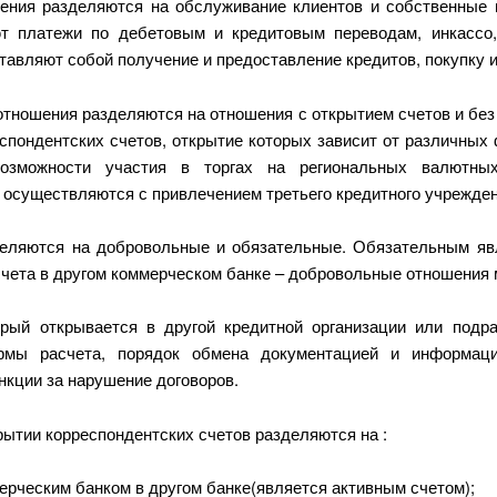
ения разделяются на обслуживание клиентов и собственные
т платежи по дебетовым и кредитовым переводам, инкассо,
авляют собой получение и предоставление кредитов, покупку и
отношения разделяются на отношения с открытием счетов и без
пондентских счетов, открытие которых зависит от различных 
возможности участия в торгах на региональных валютн
 осуществляются с привлечением третьего кредитного учрежден
еляются на добровольные и обязательные. Обязательным явл
счета в другом коммерческом банке – добровольные отношения
орый открывается в другой кредитной организации или подр
рмы расчета, порядок обмена документацией и информаци
нкции за нарушение договоров.
ытии корреспондентских счетов разделяются на :
ческим банком в другом банке(является активным счетом);