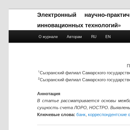
Электронный научно-практ
инновационных технологий»
Main menu
О журнале
Авторам
RU
EN
Skip to primary content
Skip to secondary content
П
Сызранский филиал Самарского государстве
1
Сызранский филиал Самарского государстве
2
Аннотация
В статье рассматривается основы межбан
сущность счета ЛОРО, НОСТРО. Выявлены о
Ключевые слова:
банк
,
корреспондентские 