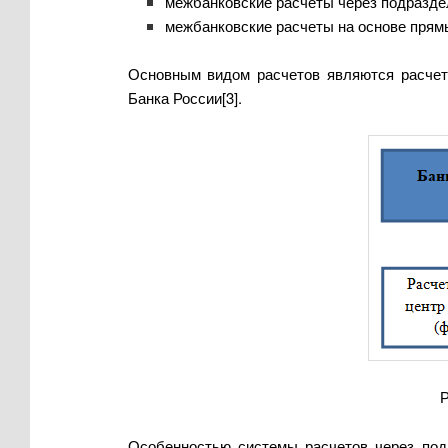
межбанковские расчеты через подразде
межбанковские расчеты на основе прям
Основным видом расчетов являются расчет
Банка России[3].
Р
Особенностью системы расчетов через под