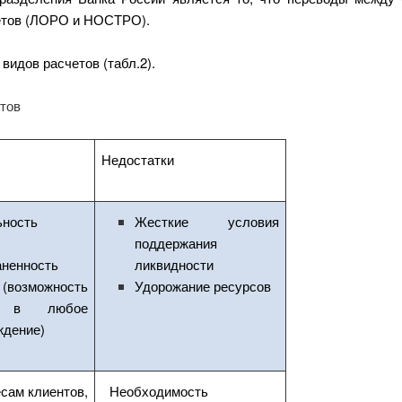
четов (ЛОРО и НОСТРО).
видов расчетов (табл.2).
тов
Недостатки
ьность
Жесткие условия
поддержания
аненность
ликвидности
 (возможность
Удорожание ресурсов
а в любое
ждение)
сам клиентов,
Необходимость