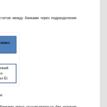
счетов между банками через подразделения
ии
банками могут осуществляться без наличия