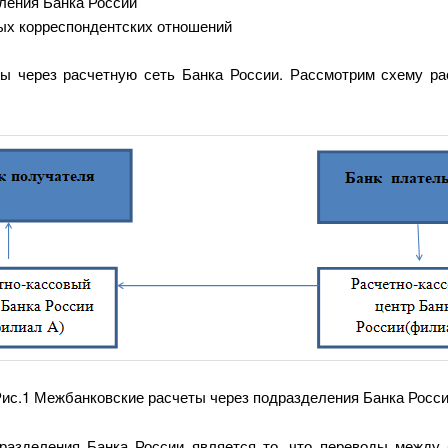
ления Банка России
ых корреспондентских отношений
ы через расчетную сеть Банка России. Рассмотрим схему ра
ис.1 Межбанковские расчеты через подразделения Банка Росс
разделения Банка России является то, что переводы между 