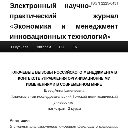
Электронный научно-
ISSN 2225-6431
практический журнал
«Экономика и менеджмент
инновационных технологий»
Main menu
О журнале
Авторам
RU
EN
Skip to primary content
Skip to secondary content
КЛЮЧЕВЫЕ ВЫЗОВЫ РОССИЙСКОГО МЕНЕДЖМЕНТА В
КОНТЕКСТЕ УПРАВЛЕНИЯ ОРГАНИЗАЦИОННЫМИ
ИЗМЕНЕНИЯМИ В СОВРЕМЕННОМ МИРЕ
Швец Анна Евгеньевна
Национальный исследовательский Томский политехнический
университет
магистрант 2 курса
Аннотация
В статье анализируются ключевые факторы и тенденции