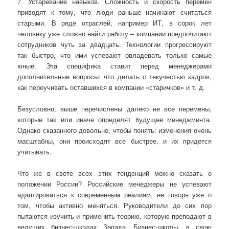
7. Устаревание навыков. Сложность и скорость перемен
приводят к тому, что люди раньше начинают считаться
старыми. В ряде отраслей, например ИТ, в сорок лет
человеку уже сложно найти работу – компании предпочитают
сотрудников чуть за двадцать. Технологии прогрессируют
так быстро, что ими успевают овладевать только самые
юные. Эта специфика ставит перед менеджерами
дополнительные вопросы: что делать с текучестью кадров,
как переучивать оставшихся в компании «старичков» и т. д.
Безусловно, выше перечислены далеко не все перемены,
которые так или иначе определят будущее менеджмента.
Однако сказанного довольно, чтобы понять: изменения очень
масштабны, они происходят все быстрее, и их придется
учитывать.
Что же в свете всех этих тенденций можно сказать о
положении России? Российские менеджеры не успевают
адаптироваться к современным реалиям, не говоря уже о
том, чтобы активно меняться. Руководители до сих пор
пытаются изучить и применить теорию, которую преподают в
ведущих бизнес-школах Запада. Бизнес-школы, в свою