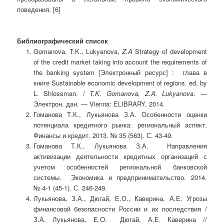
поведения. [6]
Библиографический список
Gomanova, T.K., Lukyanova,
Z.A
Strategy of development
of the credit market taking into account the requirements of
the banking system [Электронный ресурс] : глава в
книге Sustainable economic development of regions. ed. by
L. Shlossman. /
T.K. Gomanova, Z.A. Lukyanova
. —
Электрон. дан. — Vienna: ELIBRARY, 2014.
Гоманова Т.К., Лукьянова З.А. Особенности оценки
потенциала кредитного рынка: региональный аспект.
Финансы и кредит. 2013. № 35 (563). С. 43-49.
Гоманова Т.К., Лукьянова З.А. Направления
активизации деятельности кредитных организаций с
учетом особенностей региональной банковской
системы. Экономика и предпринимательство. 2014.
№ 4-1 (45-1). С. 246-249.
Лукьянова, З.А., Дюгай, Е.О., Каверина, А.Е. Угрозы
финансовой безопасности России и их последствия /
З.А. Лукьянова, Е.О. Дюгай, А.Е. Каверина //