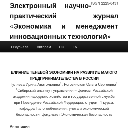
Электронный научно-
ISSN 2225-6431
практический журнал
«Экономика и менеджмент
инновационных технологий»
Main menu
О журнале
Авторам
RU
EN
Skip to primary content
Skip to secondary content
ВЛИЯНИЕ ТЕНЕВОЙ ЭКОНОМИКИ НА РАЗВИТИЕ МАЛОГО
ПРЕДПРИНИМАТЕЛЬСТВА В РОССИИ
1
1
Гуляева Ирина Анатольевна
, Рогозинская Ольга Сергеевна
1
Сибирский институт управления – филиал Российской
академии народного хозяйства и государственной службы
при Президенте Российской Федерации, студент 1 курса,
кафедра Налогообложения, учета и экономической
безопасности, факультет Экономическая безопасность
Аннотация