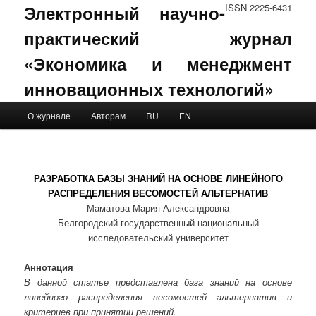
Электронный научно-
ISSN 2225-6431
практический журнал
«Экономика и менеджмент
инновационных технологий»
Main menu
О журнале
Авторам
RU
EN
Skip to primary content
Skip to secondary content
РАЗРАБОТКА БАЗЫ ЗНАНИЙ НА ОСНОВЕ ЛИНЕЙНОГО
РАСПРЕДЕЛЕНИЯ ВЕСОМОСТЕЙ АЛЬТЕРНАТИВ
Маматова Мария Александровна
Белгородский государственный национальный
исследовательский университет
Аннотация
В данной статье представлена база знаний на основе
линейного распределения весомостей альтернатив и
критериев при принятии решений.