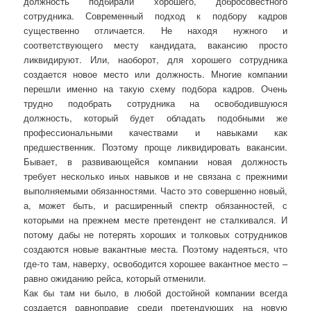
должность подбирали хорошего, добросовестного
сотрудника. Современный подход к подбору кадров
существенно отличается. Не находя нужного и
соответствующего месту кандидата, вакансию просто
ликвидируют. Или, наоборот, для хорошего сотрудника
создается новое место или должность. Многие компании
перешли именно на такую схему подбора кадров. Очень
трудно подобрать сотрудника на освободившуюся
должность, который будет обладать подобными же
профессиональными качествами и навыками как
предшественник. Поэтому проще ликвидировать вакансии.
Бывает, в развивающейся компании новая должность
требует несколько иных навыков и не связана с прежними
выполняемыми обязанностями. Часто это совершенно новый,
а, может быть, и расширенный спектр обязанностей, с
которыми на прежнем месте претендент не сталкивался. И
потому дабы не потерять хороших и толковых сотрудников
создаются новые вакантные места. Поэтому надеяться, что
где-то там, наверху, освободится хорошее вакантное место –
равно ожиданию рейса, который отменили.
Как бы там ни было, в любой достойной компании всегда
создается равноправие среди претендующих на новую