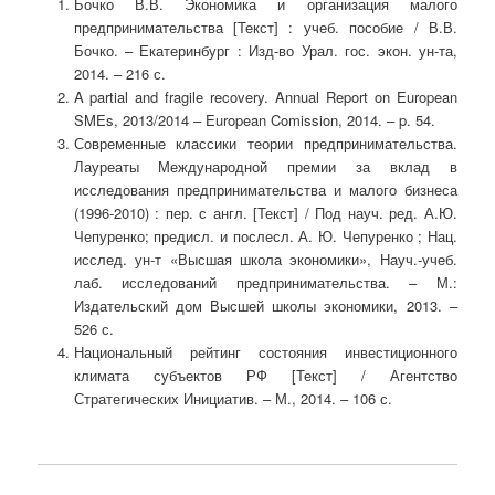
Бочко В.В. Экономика и организация малого
предпринимательства [Текст] : учеб. пособие / В.В.
Бочко. – Екатеринбург : Изд-во Урал. гос. экон. ун-та,
2014. – 216 с.
A partial and fragile recovery. Annual Report on European
SMEs, 2013/2014 – European Comission, 2014. – p. 54.
Современные классики теории предпринимательства.
Лауреаты Международной премии за вклад в
исследования предпринимательства и малого бизнеса
(1996-2010) : пер. с англ. [Текст] / Под науч. ред. А.Ю.
Чепуренко; предисл. и послесл. А. Ю. Чепуренко ; Нац.
исслед. ун-т «Высшая школа экономики», Науч.-учеб.
лаб. исследований предпринимательства. – М.:
Издательский дом Высшей школы экономики, 2013. –
526 с.
Национальный рейтинг состояния инвестиционного
климата субъектов РФ [Текст] / Агентство
Стратегических Инициатив. – М., 2014. – 106 с.