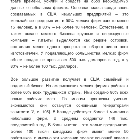
трате времени, усилий и средств на сбор необходимых
данных о небольших фирмах. Основная масса среди вновь
создаваемых в США небольших предприятий – это
мельчайшие предприятия: в 90% мелких фирм занято менее
15 человек, а в 80% – не более 10 человек. Естественно, в
таком океане мелкого бизнеса крупные и сверхкрупные
компании – гиганты выделяются как редкие островки,
составляя менее одного процента от общего числа всех
изготовителей. У подавляющего большинства мелких фирм
объем продаж не превышает 500 тыс. долларов в год, а у
80% – не более 100 тыс. долларов.
Все большое развитие получает в США семейный и
надомный бизнес. На американских мелких фирмах работают
более 60% всех трудящихся страны. Ими создано 80% всех
новых рабочих мест. По многим прогнозам ученых-
экономистов они останутся основными генераторами
занятости [2, с. 105]. В Канаде действует более 1 миллиона
небольших фирм. В среднем создаются 146 тыс.
предприятий в год. В большинстве – это малые предприятия.
Более 100 тысяч канадских фирм имеют менее 50
работников, и именно эти компании делают основной вклад в