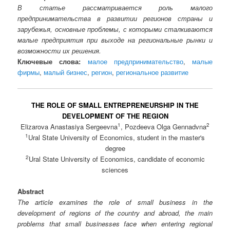
В статье рассматривается роль малого
предпринимательства в развитии регионов страны и
зарубежья, основные проблемы, с которыми сталкиваются
малые предприятия при выходе на региональные рынки и
возможности их решения.
Ключевые слова:
малое предпринимательство
,
малые
фирмы
,
малый бизнес
,
регион
,
региональное развитие
THE ROLE OF SMALL ENTREPRENEURSHIP IN THE
DEVELOPMENT OF THE REGION
1
2
Elizarova Anastasiya Sergeevna
, Pozdeeva Olga Gennadvna
1
Ural State University of Economics, student in the master's
degree
2
Ural State University of Economics, candidate of economic
sciences
Abstract
The article examines the role of small business in the
development of regions of the country and abroad, the main
problems that small businesses face when entering regional