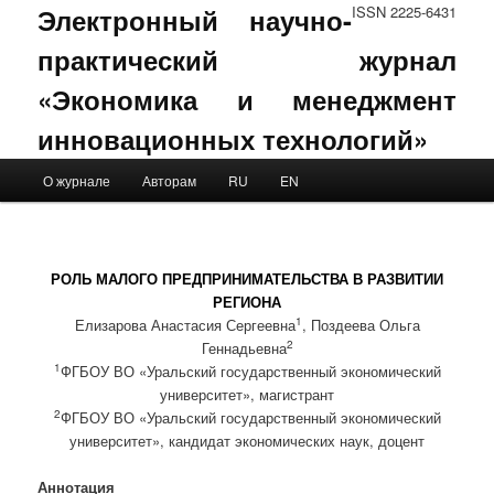
Электронный научно-
ISSN 2225-6431
практический журнал
«Экономика и менеджмент
инновационных технологий»
Main menu
О журнале
Авторам
RU
EN
Skip to primary content
Skip to secondary content
РОЛЬ МАЛОГО ПРЕДПРИНИМАТЕЛЬСТВА В РАЗВИТИИ
РЕГИОНА
1
Елизарова Анастасия Сергеевна
, Поздеева Ольга
2
Геннадьевна
1
ФГБОУ ВО «Уральский государственный экономический
университет», магистрант
2
ФГБОУ ВО «Уральский государственный экономический
университет», кандидат экономических наук, доцент
Аннотация