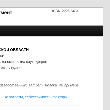
ISSN 2225-6431
мент
СКОЙ ОБЛАСТИ
на
2
экономических наук, доцент
а I, студент
оизводственных затрат молока на примере
нные затраты
,
себестоимость
,
факторы