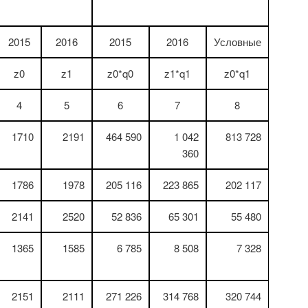
2015
2016
2015
2016
Условные
z0
z1
z0*q0
z1*q1
z0*q1
4
5
6
7
8
1710
2191
464 590
1 042
813 728
360
1786
1978
205 116
223 865
202 117
2141
2520
52 836
65 301
55 480
1365
1585
6 785
8 508
7 328
2151
2111
271 226
314 768
320 744