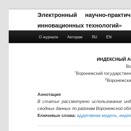
Электронный научно-практ
инновационных технологий»
Main menu
О журнале
Авторам
RU
EN
Skip to primary content
Skip to secondary content
ИНДЕКСНЫЙ А
Во
Воронежский государствен
1
Воронежский
2
Аннотация
В статье рассмотрено использование инд
сводных данных по районам Воронежской об
Ключевые слова:
аддитивная модель
,
индек