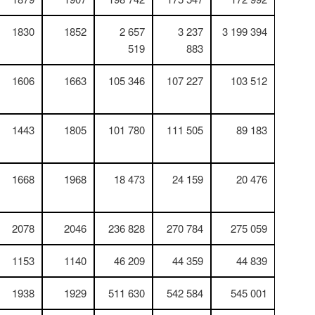
1830
1852
2 657
3 237
3 199 394
519
883
1606
1663
105 346
107 227
103 512
1443
1805
101 780
111 505
89 183
1668
1968
18 473
24 159
20 476
2078
2046
236 828
270 784
275 059
1153
1140
46 209
44 359
44 839
1938
1929
511 630
542 584
545 001