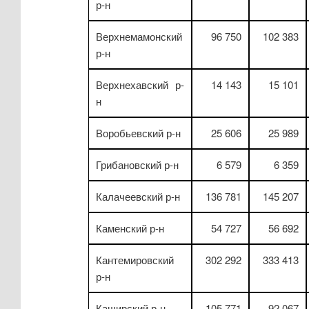
р-н
Верхнемамонский
96 750
102 383
р-н
Верхнехавский р-
14 143
15 101
н
Воробьевский р-н
25 606
25 989
Грибановский р-н
6 579
6 359
Калачеевский р-н
136 781
145 207
Каменский р-н
54 727
56 692
Кантемировский
302 292
333 413
р-н
Каширский р-н
105 771
92 067