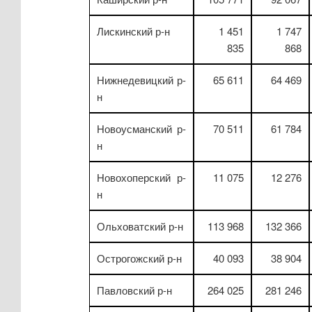
Лискинский р-н
1 451
1 747
835
868
Нижнедевицкий р-
65 611
64 469
н
Новоусманский р-
70 511
61 784
н
Новохоперский р-
11 075
12 276
н
Ольховатский р-н
113 968
132 366
Острогожский р-н
40 093
38 904
Павловский р-н
264 025
281 246