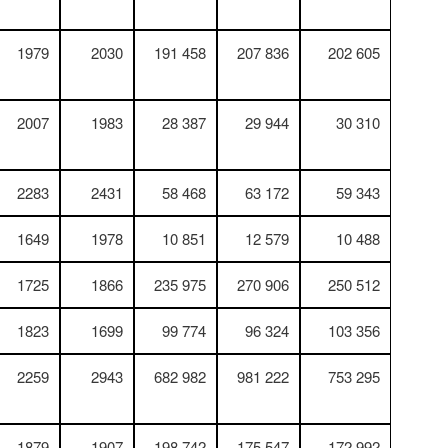
1979
2030
191 458
207 836
202 605
2007
1983
28 387
29 944
30 310
2283
2431
58 468
63 172
59 343
1649
1978
10 851
12 579
10 488
1725
1866
235 975
270 906
250 512
1823
1699
99 774
96 324
103 356
2259
2943
682 982
981 222
753 295
1879
1907
198 742
175 547
172 992