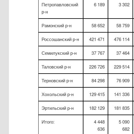
Петропавловский
6 189
3 302
р-н
Рамонский р-н
58 652
58 759
Россошанский р-н
421 471
476 114
Семилукский р-н
37 767
37 464
Таловский р-н
226 726
229 514
Терновский р-н
84 298
76 909
Хохольский р-н
129 415
141 336
Эртильский р-н
182 129
181 835
Итого:
4 448
5 090
636
682