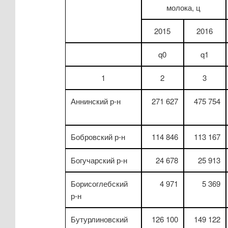
молока, ц
2015
2016
q0
q1
1
2
3
Аннинский р-н
271 627
475 754
Бобровский р-н
114 846
113 167
Богучарский р-н
24 678
25 913
Борисоглебский
4 971
5 369
р-н
Бутурлиновский
126 100
149 122