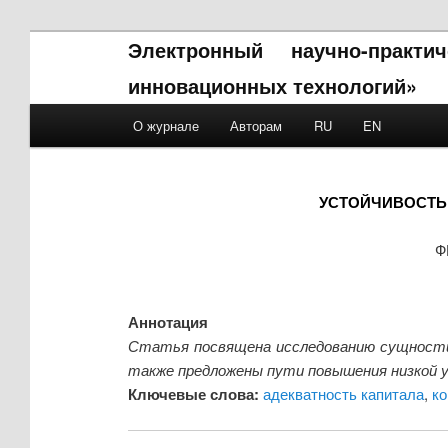
Электронный научно-практ
инновационных технологий»
Main menu
О журнале
Авторам
RU
EN
Skip to primary content
Skip to secondary content
УСТОЙЧИВОСТЬ 
Ф
Аннотация
Статья посвящена исследованию сущности
также предложены пути повышения низкой у
Ключевые слова:
адекватность капитала
,
ко