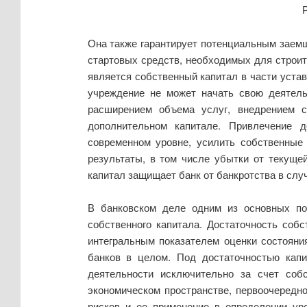
Она также гарантирует потенциальным заемщ
стартовых средств, необходимых для строит
является собственный капитал в части уста
учреждение не может начать свою деятель
расширением объема услуг, внедрением с
дополнительном капитале. Привлечение д
современном уровне, усилить собственные 
результаты, в том числе убытки от текуще
капитал защищает банк от банкротства в слу
В банковском деле одним из основных пок
собственного капитала. Достаточность собс
интегральным показателем оценки состояни
банков в целом. Под достаточностью капи
деятельности исключительно за счет соб
экономическом пространстве, первоочередн
рисков и ее применение в определении уро