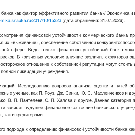
 банка как фактор эффективного развития банка // Экономика и
nomika.snauka.ru/2017/10/15323
(дата обращения: 31.07.2026).
ссмотрения финансовой устойчивости коммерческого банка пр
я их «выживание», обеспечение собственной конкурентоспособ
льной сфере. Ведь только финансово устойчивый банк смож
рисков. В кризисных условиях влияние различных факторов ощ
осторожное отношение к собственной репутации могут стоить 
 полной ликвидации учреждения.
икаций
. Исследованию вопросов анализа, оценки и путей о
жные ученые, как П. Роуз, Дж. Синки, Ю. С. Масленченков и дру
дько, В. П. Пантелеев, С. П. Халява и другие. Данная категори
сти зависит будущее финансовое состояние банковского учрежд
, так и кредиторами.
го подхода к определению финансовой устойчивости банка как 