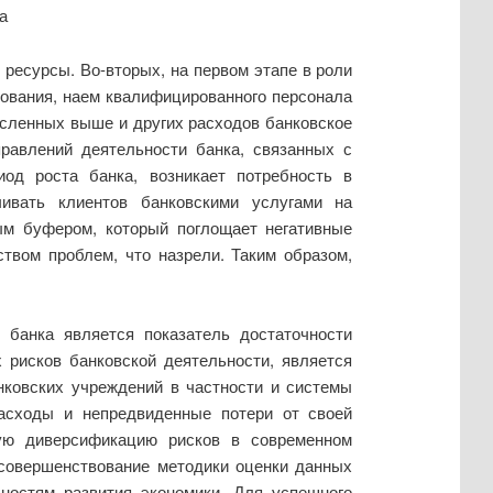
а
ресурсы. Во-вторых, на первом этапе в роли
дования, наем квалифицированного персонала
исленных выше и других расходов банковское
равлений деятельности банка, связанных с
од роста банка, возникает потребность в
чивать клиентов банковскими услугами на
ным буфером, который поглощает негативные
твом проблем, что назрели. Таким образом,
 банка является показатель достаточности
х рисков банковской деятельности, является
нковских учреждений в частности и системы
расходы и непредвиденные потери от своей
ную диверсификацию рисков в современном
 совершенствование методики оценки данных
бностям развития экономики. Для успешного