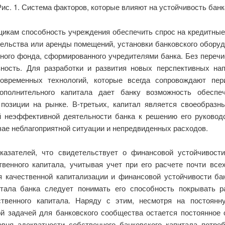
Рис. 1. Система факторов, которые влияют на устойчивость банк
икам способность учреждения обеспечить спрос на кредитные 
ельства или аренды помещений, установки банковского обору
вного фонда, сформированного учредителями банка. Без переч
ность. Для разработки и развития новых перспективных нап
овременных технологий, которые всегда сопровождают пери
ополнительного капитала дает банку возможность обеспе
позиции на рынке. В-третьих, капитал является своеобраз
й неэффективной деятельности банка к решению его руководс
чае неблагоприятной ситуации и непредвиденных расходов.
азателей, что свидетельствует о финансовой устойчивости
твенного капитала, учитывая учет при его расчете почти все
я качественной капитализации и финансовой устойчивости ба
тала банка следует понимать его способность покрывать 
ственного капитала. Наряду с этим, несмотря на постоян
ой задачей для банковского сообщества остается постоянное
вня адекватности собственного банковского капитала потре