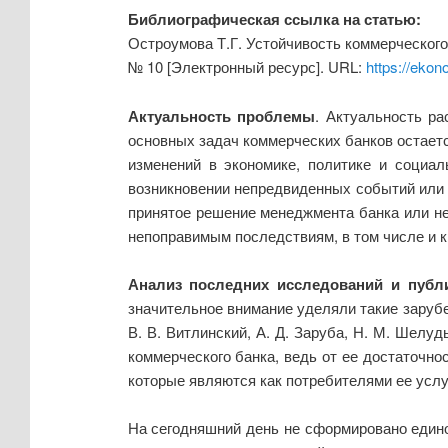
Библиографическая ссылка на статью:
Остроумова Т.Г. Устойчивость коммерческого
№ 10 [Электронный ресурс]. URL:
https://eko
Актуальность проблемы
. Актуальность ра
основных задач коммерческих банков остаетс
изменений в экономике, политике и социа
возникновении непредвиденных событий или 
принятое решение менеджмента банка или не
непоправимым последствиям, в том числе и к
Анализ последних исследований и публ
значительное внимание уделяли такие зарубе
В. В. Витлинский, А. Д. Заруба, Н. М. Шелу
коммерческого банка, ведь от ее достаточно
которые являются как потребителями ее услуг
На сегодняшний день не сформировано едино