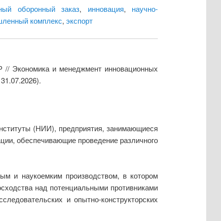
нный оборонный заказ
,
инновация
,
научно-
шленный комплекс
,
экспорт
Р // Экономика и менеджмент инновационных
31.07.2026).
нституты (НИИ), предприятия, занимающиеся
ации, обеспечивающие проведение различного
ым и наукоемким производством, в котором
осходства над потенциальными противниками
сследовательских и опытно-конструкторских