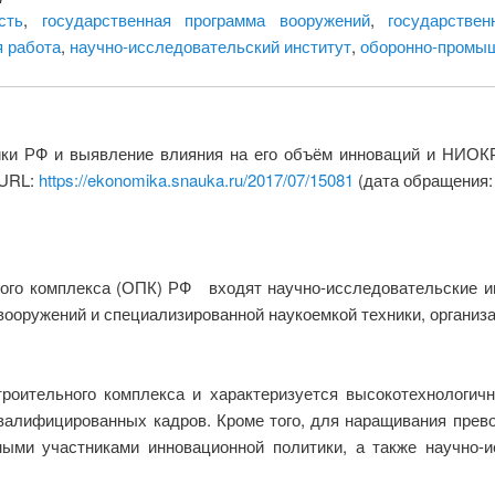
сть
,
государственная программа вооружений
,
государстве
я работа
,
научно-исследовательский институт
,
оборонно-промы
ники РФ и выявление влияния на его объём инноваций и НИОК
 URL:
https://ekonomika.snauka.ru/2017/07/15081
(дата обращения: 
ого комплекса (ОПК) РФ входят научно-исследовательские и
вооружений и специализированной наукоемкой техники, организ
оительного комплекса и характеризуется высокотехнологичн
валифицированных кадров. Кроме того, для наращивания прев
ми участниками инновационной политики, а также научно-и