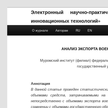
Электронный научно-практ
инновационных технологий»
Main menu
О журнале
Авторам
RU
EN
Skip to primary content
Skip to secondary content
АНАЛИЗ ЭКСПОРТА ВОЕ
Муромский институт (филиал) федераль
государственный 
Аннотация
В данной статье проведен статистический
объемами средств, затрачиваемыми на 
непосредственно с объемами экспорта вое
сравнении с объемами государственного обо