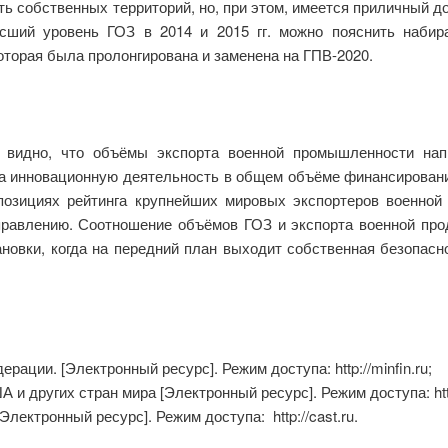
ь собственных территорий, но, при этом, имеется приличный до
осший уровень ГОЗ в 2014 и 2015 гг. можно пояснить наби
которая была пролонгирована и заменена на ГПВ-2020.
а видно, что объёмы экспорта военной промышленности нап
на инновационную деятельность в общем объёме финансирован
 позициях рейтинга крупнейших мировых экспортеров военной
равлению. Соотношение объёмов ГОЗ и экспорта военной пр
овки, когда на передний план выходит собственная безопасно
ации. [Электронный ресурс]. Режим доступа: http://minfin.ru;
 других стран мира [Электронный ресурс]. Режим доступа: http:/
Электронный ресурс]. Режим доступа: http://cast.ru.