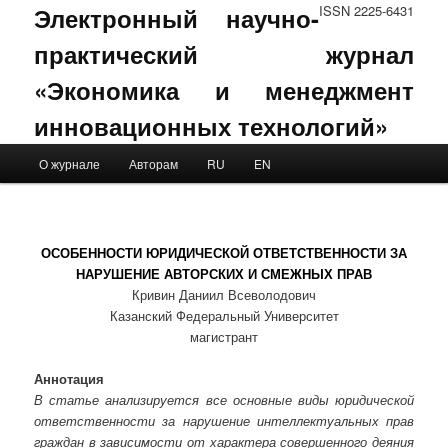
Электронный научно-
ISSN 2225-6431
практический журнал
«Экономика и менеджмент
инновационных технологий»
Main menu
О журнале
Авторам
RU
EN
Skip to primary content
Skip to secondary content
ОСОБЕННОСТИ ЮРИДИЧЕСКОЙ ОТВЕТСТВЕННОСТИ ЗА
НАРУШЕНИЕ АВТОРСКИХ И СМЕЖНЫХ ПРАВ
Кривин Даниил Всеволодович
Казанский Федеральный Университет
магистрант
Аннотация
В статье анализируется все основные виды юридической
ответственности за нарушение интеллектуальных прав
граждан в зависимости от характера совершенного деяния