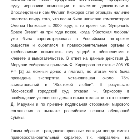
суду черновики композиции в качестве доказательств.
Впоследствии и сам Филипп Киркоров стал отрицать наличие
плагиата ввиду того, что песня была написана композитором
Олегом Попковым в 2000 году, в то время как “Symphonic
Space Dream” на три года позже, когда “Жестокая любовь”
уже была зарегистрирована в Российском авторском
обществе и обратился в правоохранительные органы с
требованиями возместить ему ущерб с обвинениями в
клевете и вымогательстве. В ответ на данные действия Д.
Маруани собирался привлечь Ф. Киркорова по статье 306 УК
РФ [2] за ложный донос и плагиат, по итогам чего была
проведена экспертиза, установившая около 75%
заимствований в “Жестокой любви”. В результате
Московский городской суд отказал Ф. Киркорову в
возбуждении уголовного дела о вымогательстве в отношении
Д. Маруани и по причине подписания сторонами мирового
соглашения о выплате российским певцом обещанной
суммы.
Таким образом, гражданско-правовые санкции всегда имеют
правовосстановительный характер, т.к. направлены на