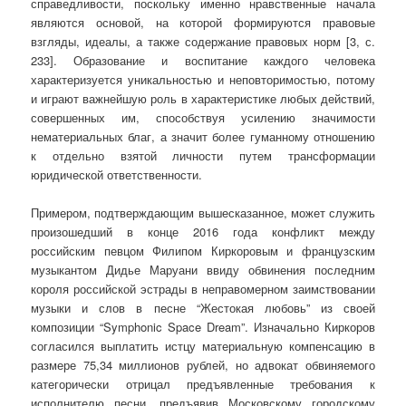
справедливости, поскольку именно нравственные начала
являются основой, на которой формируются правовые
взгляды, идеалы, а также содержание правовых норм [3, с.
233]. Образование и воспитание каждого человека
характеризуется уникальностью и неповторимостью, потому
и играют важнейшую роль в характеристике любых действий,
совершенных им, способствуя усилению значимости
нематериальных благ, а значит более гуманному отношению
к отдельно взятой личности путем трансформации
юридической ответственности.
Примером, подтверждающим вышесказанное, может служить
произошедший в конце 2016 года конфликт между
российским певцом Филипом Киркоровым и французским
музыкантом Дидье Маруани ввиду обвинения последним
короля российской эстрады в неправомерном заимствовании
музыки и слов в песне “Жестокая любовь” из своей
композиции “Symphonic Space Dream”. Изначально Киркоров
согласился выплатить истцу материальную компенсацию в
размере 75,34 миллионов рублей, но адвокат обвиняемого
категорически отрицал предъявленные требования к
исполнителю песни, предъявив Московскому городскому