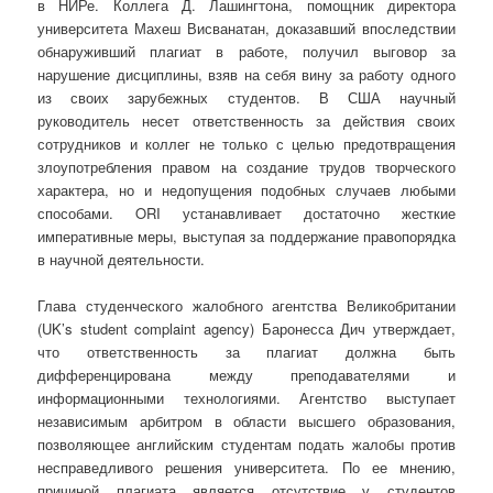
в НИРе. Коллега Д. Лашингтона, помощник директора
университета Махеш Висванатан, доказавший впоследствии
обнаруживший плагиат в работе, получил выговор за
нарушение дисциплины, взяв на себя вину за работу одного
из своих зарубежных студентов. В США научный
руководитель несет ответственность за действия своих
сотрудников и коллег не только с целью предотвращения
злоупотребления правом на создание трудов творческого
характера, но и недопущения подобных случаев любыми
способами. ORI устанавливает достаточно жесткие
императивные меры, выступая за поддержание правопорядка
в научной деятельности.
Глава студенческого жалобного агентства Великобритании
(UK’s student complaint agency) Баронесса Дич утверждает,
что ответственность за плагиат должна быть
дифференцирована между преподавателями и
информационными технологиями. Агентство выступает
независимым арбитром в области высшего образования,
позволяющее английским студентам подать жалобы против
несправедливого решения университета. По ее мнению,
причиной плагиата является отсутствие у студентов