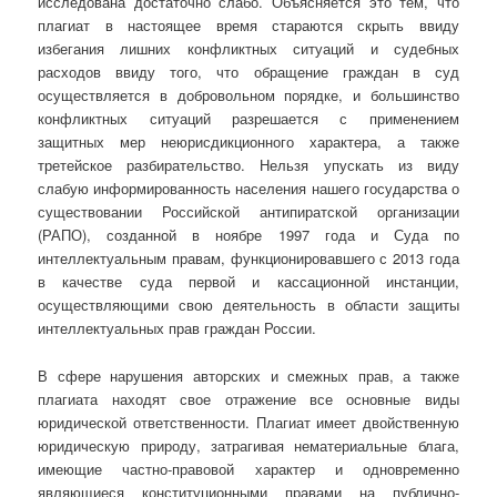
исследована достаточно слабо. Объясняется это тем, что
плагиат в настоящее время стараются скрыть ввиду
избегания лишних конфликтных ситуаций и судебных
расходов ввиду того, что обращение граждан в суд
осуществляется в добровольном порядке, и большинство
конфликтных ситуаций разрешается с применением
защитных мер неюрисдикционного характера, а также
третейское разбирательство. Нельзя упускать из виду
слабую информированность населения нашего государства о
существовании Российской антипиратской организации
(РАПО), созданной в ноябре 1997 года и Суда по
интеллектуальным правам, функционировавшего с 2013 года
в качестве суда первой и кассационной инстанции,
осуществляющими свою деятельность в области защиты
интеллектуальных прав граждан России.
В сфере нарушения авторских и смежных прав, а также
плагиата находят свое отражение все основные виды
юридической ответственности. Плагиат имеет двойственную
юридическую природу, затрагивая нематериальные блага,
имеющие частно-правовой характер и одновременно
являющиеся конституционными правами на публично-