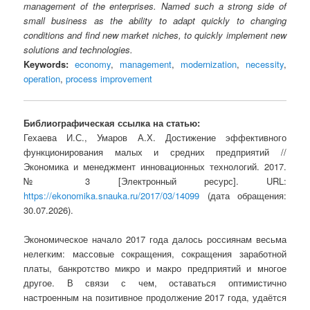
management of the enterprises. Named such a strong side of
small business as the ability to adapt quickly to changing
conditions and find new market niches, to quickly implement new
solutions and technologies.
Keywords:
economy
,
management
,
modernization
,
necessity
,
operation
,
process improvement
Библиографическая ссылка на статью:
Гехаева И.С., Умаров А.Х. Достижение эффективного
функционирования малых и средних предприятий //
Экономика и менеджмент инновационных технологий. 2017.
№ 3 [Электронный ресурс]. URL:
https://ekonomika.snauka.ru/2017/03/14099
(дата обращения:
30.07.2026).
Экономическое начало 2017 года далось россиянам весьма
нелегким: массовые сокращения, сокращения заработной
платы, банкротство микро и макро предприятий и многое
другое. В связи с чем, оставаться оптимистично
настроенным на позитивное продолжение 2017 года, удаётся