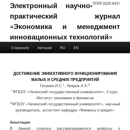
Электронный научно-
ISSN 2225-6431
практический журнал
«Экономика и менеджмент
инновационных технологий»
Main menu
О журнале
Авторам
RU
EN
Skip to primary content
Skip to secondary content
ДОСТИЖЕНИЕ ЭФФЕКТИВНОГО ФУНКЦИОНИРОВАНИЯ
МАЛЫХ И СРЕДНИХ ПРЕДПРИЯТИЙ
1
2
Гехаева И.С.
, Умаров А.Х.
1
ФГБОУ «Чеченский государственный университет», 3 курс,
Институт экономики и финансов
2
ФГБОУ «Чеченский государственный университет», научный
руководитель, ассистент кафедры «Финансы и кредит»
Аннотация
В данной статье рассматриваются вопросы о