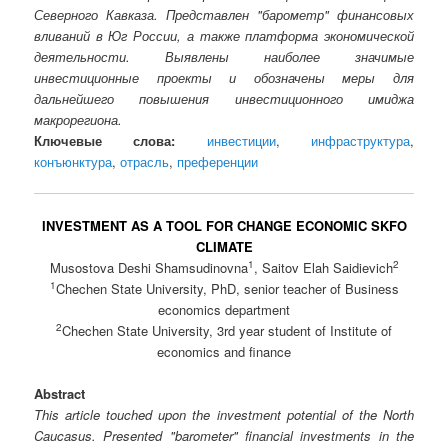
Северного Кавказа. Представлен "барометр" финансовых
вливаний в Юг России, а также платформа экономической
деятельности. Выявлены наиболее значимые
инвестиционные проекты и обозначены меры для
дальнейшего повышения инвестиционного имиджа
макрорегиона.
Ключевые слова:
инвестиции
,
инфраструктура
,
конъюнктура
,
отрасль
,
преференции
INVESTMENT AS A TOOL FOR CHANGE ECONOMIC SKFO
CLIMATE
1
2
Musostova Deshi Shamsudinovna
, Saitov Elah Saidievich
1
Chechen State University, PhD, senior teacher of Business
economics department
2
Chechen State University, 3rd year student of Institute of
economics and finance
Abstract
This article touched upon the investment potential of the North
Caucasus. Presented "barometer" financial investments in the