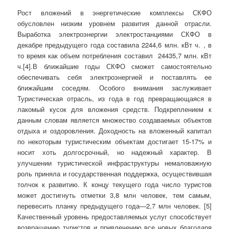
Рост вложений в энергетические комплексы СКФО
обусловлен низким уровнем развития данной отрасли.
Выработка электроэнергии электростанциями СКФО в
декабре предыдущего года составила 2244,6 млн. кВт ч. , в
то время как объем потребления составил 24435,7 млн. кВт
ч.[4].В ближайшие годы СКФО сможет самостоятельно
обеспечивать себя электроэнергией и поставлять ее
ближайшим соседям. Особого внимания заслуживает
Туристическая отрасль, из года в год превращающаяся в
лакомый кусок для вложения средств. Подкреплением к
данным словам является множество создаваемых объектов
отдыха и оздоровления. Доходность на вложенный капитал
по некоторым туристическим объектам достигает 15-17% и
носит хоть долгосрочный, но надежный характер. В
улучшении туристической инфраструктуры немаловажную
роль приняла и государственная поддержка, осуществившая
толчок к развитию. К концу текущего года число туристов
может достигнуть отметки 3,8 млн человек, тем самым,
перевесить планку предыдущего года—2,7 млн человек. [5]
Качественный уровень предоставляемых услуг способствует
возвращению туристов и привлечению все новых благодаря