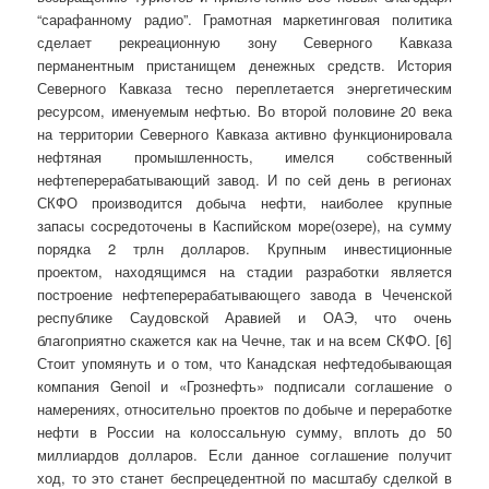
“сарафанному радио”. Грамотная маркетинговая политика
сделает рекреационную зону Северного Кавказа
перманентным пристанищем денежных средств. История
Северного Кавказа тесно переплетается энергетическим
ресурсом, именуемым нефтью. Во второй половине 20 века
на территории Северного Кавказа активно функционировала
нефтяная промышленность, имелся собственный
нефтеперерабатывающий завод. И по сей день в регионах
СКФО производится добыча нефти, наиболее крупные
запасы сосредоточены в Каспийском море(озере), на сумму
порядка 2 трлн долларов. Крупным инвестиционные
проектом, находящимся на стадии разработки является
построение нефтеперерабатывающего завода в Чеченской
республике Саудовской Аравией и ОАЭ, что очень
благоприятно скажется как на Чечне, так и на всем СКФО. [6]
Стоит упомянуть и о том, что Канадская нефтедобывающая
компания Genoil и «Грознефть» подписали соглашение о
намерениях, относительно проектов по добыче и переработке
нефти в России на колоссальную сумму, вплоть до 50
миллиардов долларов. Если данное соглашение получит
ход, то это станет беспрецедентной по масштабу сделкой в