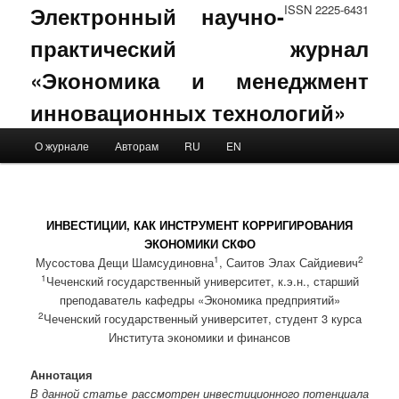
Электронный научно-
ISSN 2225-6431
практический журнал
«Экономика и менеджмент
инновационных технологий»
Main menu
О журнале
Авторам
RU
EN
Skip to primary content
Skip to secondary content
ИНВЕСТИЦИИ, КАК ИНСТРУМЕНТ КОРРИГИРОВАНИЯ
ЭКОНОМИКИ СКФО
1
2
Мусостова Дещи Шамсудиновна
, Саитов Элах Сайдиевич
1
Чеченский государственный университет, к.э.н., старший
преподаватель кафедры «Экономика предприятий»
2
Чеченский государственный университет, студент 3 курса
Института экономики и финансов
Аннотация
В данной статье рассмотрен инвестиционного потенциала