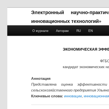
Электронный научно-практ
инновационных технологий»
Main menu
О журнале
Авторам
RU
EN
Skip to primary content
Skip to secondary content
ЭКОНОМИЧЕСКАЯ ЭФФЕ
ФГБО
кандидат экономических на
Аннотация
Представлена оценка эффективности 
сельскохозяйственного предприятия Ульяно
Ключевые слова:
инновации
,
инновационная