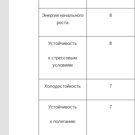
Энергия начального
8
роста
Устойчивость
8
к стрессовым
условиям
Холодостойкость
7
Устойчивость
7
к полеганию