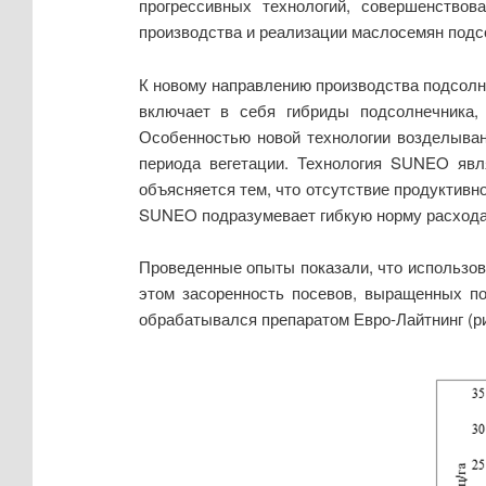
прогрессивных технологий, совершенствов
производства и реализации маслосемян подс
К новому направлению производства подсолн
включает в себя гибриды подсолнечника, 
Особенностью новой технологии возделыван
периода вегетации. Технология SUNEO яв
объясняется тем, что отсутствие продуктивн
SUNEO подразумевает гибкую норму расхода 
Проведенные опыты показали, что использов
этом засоренность посевов, выращенных по
обрабатывался препаратом Евро-Лайтнинг (рис