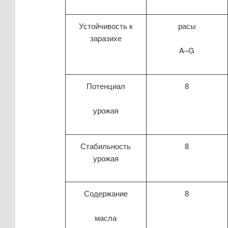
Устойчивость к
расы
заразихе
A–G
Потенциал
8
урожая
Стабильность
8
урожая
Содержание
8
масла