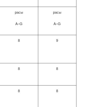
расы
расы
A–G
A–G
8
9
8
8
8
8