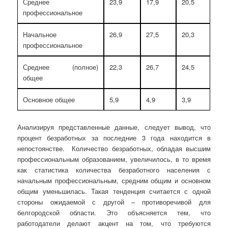
Среднее
23,9
17,9
20,5
профессиональное
Начальное
26,9
27,5
20,3
профессиональное
Среднее (полное)
22,3
26,7
24,5
общее
Основное общее
5,9
4,9
3,9
Анализируя представленные данные, следует вывод, что
процент безработных за последние 3 года находится в
непостоянстве. Количество безработных, обладая высшим
профессиональным образованием, увеличилось, в то время
как статистика количества безработного населения с
начальным профессиональным, средним общим и основном
общим уменьшилась. Такая тенденция считается с одной
стороны ожидаемой с другой – противоречивой для
белгородской области. Это объясняется тем, что
работодатели делают акцент на том, что требуются