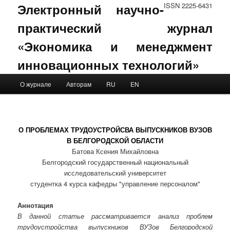
Электронный научно-
ISSN 2225-6431
практический журнал
«Экономика и менеджмент
инновационных технологий»
Main menu
О журнале
Авторам
RU
EN
Skip to primary content
Skip to secondary content
О ПРОБЛЕМАХ ТРУДОУСТРОЙСВА ВЫПУСКНИКОВ ВУЗОВ
В БЕЛГОРОДСКОЙ ОБЛАСТИ
Батова Ксения Михайловна
Белгородский государственный национальный
исследовательский университет
студентка 4 курса кафедры "управление персоналом"
Аннотация
В данной статье рассматривается анализ проблем
трудоустройства выпускников ВУЗов Белгородской