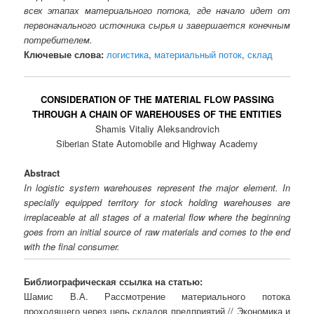
всех этапах материального потока, где начало идет от
первоначального источника сырья и завершается конечным
потребителем.
Ключевые слова:
логистика
,
материальный поток
,
склад
CONSIDERATION OF THE MATERIAL FLOW PASSING
THROUGH A CHAIN OF WAREHOUSES OF THE ENTITIES
Shamis Vitaliy Aleksandrovich
Siberian State Automobile and Highway Academy
Abstract
In logistic system warehouses represent the major element. In
specially equipped territory for stock holding warehouses are
irreplaceable at all stages of a material flow where the beginning
goes from an initial source of raw materials and comes to the end
with the final consumer.
Библиографическая ссылка на статью:
Шамис В.А. Рассмотрение материального потока
проходящего через цепь складов предприятий // Экономика и