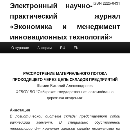
Электронный научно-
ISSN 2225-6431
практический журнал
«Экономика и менеджмент
инновационных технологий»
Main menu
О журнале
Авторам
RU
EN
Skip to primary content
Skip to secondary content
РАССМОТРЕНИЕ МАТЕРИАЛЬНОГО ПОТОКА
ПРОХОДЯЩЕГО ЧЕРЕЗ ЦЕПЬ СКЛАДОВ ПРЕДПРИЯТИЙ
Шамис Виталий Александрович
ФГБОУ ВО "Сибирская государственная автомобильно-
дорожная академия"
Аннотация
В логистической системе склады представляют собой
важнейший элемент. В специально обустроенной
территории для хранения запасов склады незаменимы на