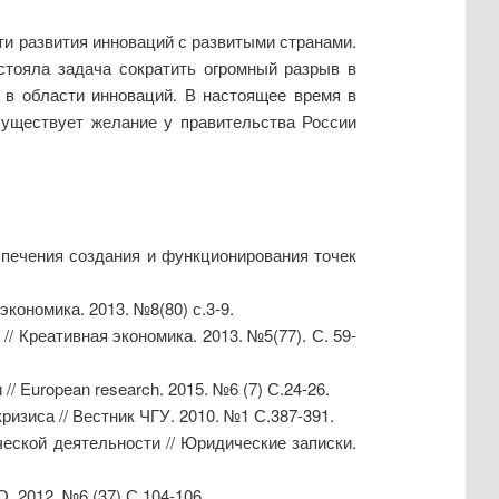
ти развития инноваций с развитыми странами.
стояла задача сократить огромный разрыв в
 в области инноваций. В настоящее время в
существует желание у правительства России
спечения создания и функционирования точек
кономика. 2013. №8(80) с.3-9.
 Креативная экономика. 2013. №5(77). С. 59-
European research. 2015. №6 (7) С.24-26.
изиса // Вестник ЧГУ. 2010. №1 С.387-391.
ской деятельности // Юридические записки.
. 2012. №6 (37) С.104-106.