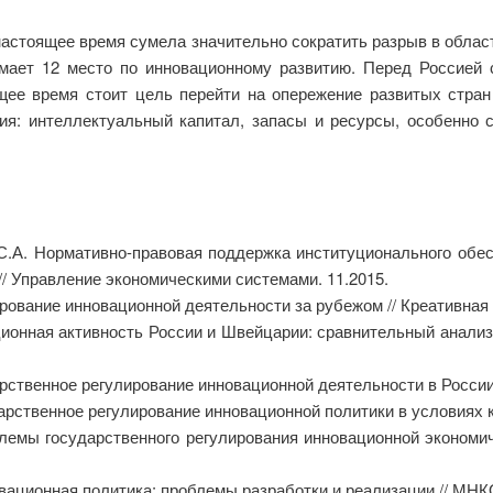
 настоящее время сумела значительно сократить разрыв в облас
мает 12 место по инновационному развитию. Перед Россией 
ящее время стоит цель перейти на опережение развитых стран
тия: интеллектуальный капитал, запасы и ресурсы, особенно 
 С.А. Нормативно-правовая поддержка институционального обе
// Управление экономическими системами. 11.2015.
ование инновационной деятельности за рубежом // Креативная э
ионная активность России и Швейцарии: сравнительный анализ //
венное регулирование инновационной деятельности в России // 
рственное регулирование инновационной политики в условиях кр
мы государственного регулирования инновационной экономиче
вационная политика: проблемы разработки и реализации // МНКО