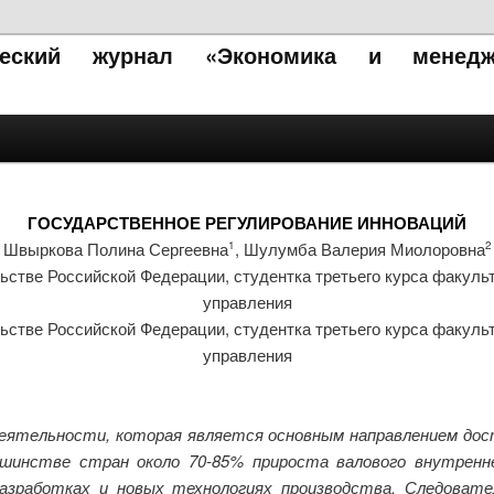
ический журнал «Экономика и менедж
ГОСУДАРСТВЕННОЕ РЕГУЛИРОВАНИЕ ИННОВАЦИЙ
Швыркова Полина Сергеевна
, Шулумба Валерия Миолоровна
1
2
стве Российской Федерации, студентка третьего курса факульт
управления
стве Российской Федерации, студентка третьего курса факульт
управления
еятельности, которая является основным направлением дос
ьшинстве стран около 70-85% прироста валового внутренне
азработках и новых технологиях производства. Следовате