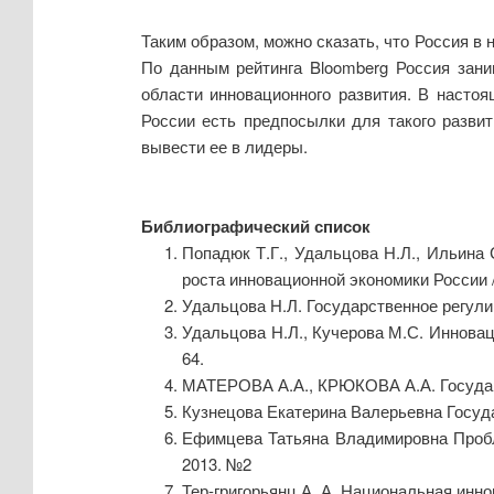
Таким образом, можно сказать, что Россия в
По данным рейтинга Bloomberg Россия зани
области инновационного развития. В насто
России есть предпосылки для такого разви
вывести ее в лидеры.
Библиографический список
Попадюк Т.Г., Удальцова Н.Л., Ильина
роста инновационной экономики России 
Удальцова Н.Л. Государственное регулир
Удальцова Н.Л., Кучерова М.С. Инновац
64.
МАТЕРОВА А.А., КРЮКОВА А.А. Государст
Кузнецова Екатерина Валерьевна Госуда
Ефимцева Татьяна Владимировна Пробле
2013. №2
Тер-григорьянц А. А. Национальная инно