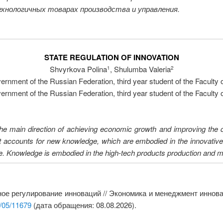
ехнологичных товарах производства и управления.
STATE REGULATION OF INNOVATION
Shvyrkova Polina
, Shulumba Valeria
1
2
vernment of the Russian Federation, third year student of the Facult
vernment of the Russian Federation, third year student of the Facult
 the main direction of achieving economic growth and improving the qua
 accounts for new knowledge, which are embodied in the innovativ
e. Knowledge is embodied in the high-tech products production and
ое регулирование инноваций // Экономика и менеджмент иннова
6/05/11679
(дата обращения: 08.08.2026).