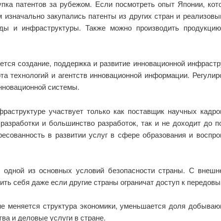
купка патентов за рубежом. Если посмотреть опыт Японии, ко
м изначально закупались патенты из других стран и реализовы
еды и инфраструктуры. Также можно производить продукци
тся создание, поддержка и развитие инновационной инфраструк
рта технологий и агентств инновационной информации. Регули
нновационной системы.
раструктуре участвует только как поставщик научных кадро
 разработки и большинство разработок, так и не доходит до 
ресованность в развитии услуг в сфере образования и воспро
 одной из основных условий безопасности страны. С внешн
чить себя даже если другие страны ограничат доступ к передовы
не меняется структура экономики, уменьшается доля добываю
ва и деловые услуги в стране.