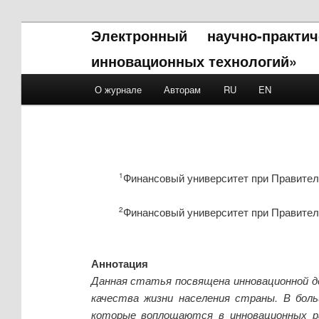
Электронный научно-практ
инновационных технологий»
Main menu
О журнале
Авторам
RU
EN
Skip to primary content
Skip to secondary content
Финансовый университет при Правитель
1
Финансовый университет при Правитель
2
Аннотация
Данная статья посвящена инновационной д
качества жизни населения страны. В бол
которые воплощаются в инновационных р