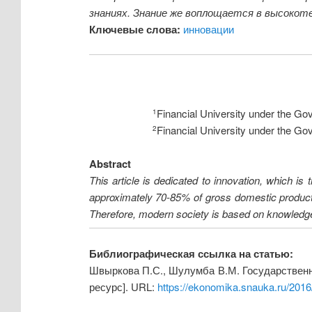
знаниях. Знание же воплощается в высокот
Ключевые слова:
инновации
Financial University under the Go
1
Financial University under the Go
2
Abstract
This article is dedicated to innovation, which is
approximately 70-85% of gross domestic product
Therefore, modern society is based on knowledg
Библиографическая ссылка на статью:
Швыркова П.С., Шулумба В.М. Государственн
ресурс]. URL:
https://ekonomika.snauka.ru/201