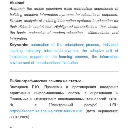
Abstract
Abstract: the article considers main methodical approaches to
building adaptive information systems for educational purposes.
Review, analysis of existing information systems in education for
their didactic usefulness. Highlighted contradictions that violate
the basic tendencies of modern education – differentiation and
integration.
Keywords:
automation of the educational process
,
individual
learning trajectory
,
information system
,
the adaptive unit of
intellectual support of the learning process
,
the information
environment of the educational institution
Библиографическая ссылка на статью:
Звездичев Г.Ю. Проблемы и противоречия внедрения
адаптивных информационных систем в образовании //
Экономика и менеджмент инновационных технологий. 2016.
№ 2 [Электронный ресурс]. URL:
https://ekonomika.snauka.ru/2016/02/10673
(дата обращения:
30.07.2026).