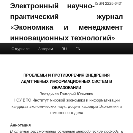
Электронный научно-
ISSN 2225-6431
практический журнал
«Экономика и менеджмент
инновационных технологий»
Main menu
О журнале
Авторам
RU
EN
Skip to primary content
Skip to secondary content
ПРОБЛЕМЫ И ПРОТИВОРЕЧИЯ ВНЕДРЕНИЯ
АДАПТИВНЫХ ИНФОРМАЦИОННЫХ СИСТЕМ В
ОБРАЗОВАНИИ
Звездичев Григорий Юрьевич
НОУ ВПО Институт мировой экономики и информатизации
кандидат экономических наук, доцент кафедры Экономики и
таможенного дела
Аннотация
В статье рассмотрены основные методические подходы к