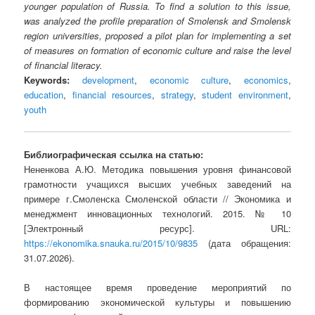
younger population of Russia. To find a solution to this issue,
was analyzed the profile preparation of Smolensk and Smolensk
region universities, proposed a pilot plan for implementing a set
of measures on formation of economic culture and raise the level
of financial literacy.
Keywords:
development
,
economic culture
,
economics
,
education
,
financial resources
,
strategy
,
student environment
,
youth
Библиографическая ссылка на статью:
Нененкова А.Ю. Методика повышения уровня финансовой
грамотности учащихся высших учебных заведений на
примере г.Смоленска Смоленской области // Экономика и
менеджмент инновационных технологий. 2015. № 10
[Электронный ресурс]. URL:
https://ekonomika.snauka.ru/2015/10/9835
(дата обращения:
31.07.2026).
В настоящее время проведение мероприятий по
формированию экономической культуры и повышению