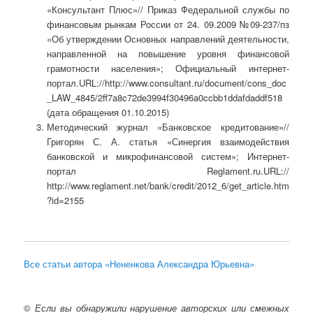
«Консультант Плюс»// Приказ Федеральной службы по
финансовым рынкам России от 24. 09.2009 №09-237/пз
«Об утверждении Основных направлений деятельности,
направленной на повышение уровня финансовой
грамотности населения»; Официальный интернет-
портал.URL://http://www.consultant.ru/document/cons_doc
_LAW_4845/2ff7a8c72de3994f30496a0ccbb1ddafdaddf518
(дата обращения 01.10.2015)
Методический журнал «Банковское кредитование»//
Григорян С. А. статья «Синергия взаимодействия
банковской и микрофинансовой систем»; Интернет-
портал Reglament.ru.URL://
http://www.reglament.net/bank/credit/2012_6/get_article.htm
?id=2155
Все статьи автора «Нененкова Александра Юрьевна»
©
Если вы обнаружили нарушение авторских или смежных