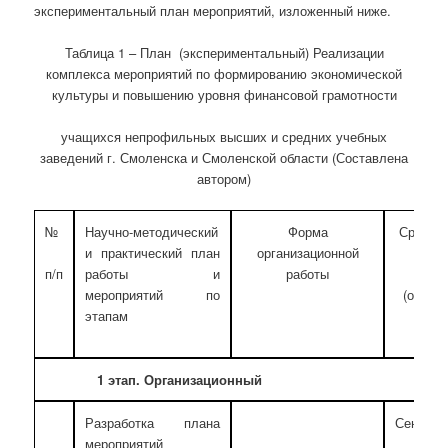
экспериментальный план мероприятий, изложенный ниже.
Таблица 1 – План (экспериментальный) Реализации
комплекса мероприятий по формированию экономической
культуры и повышению уровня финансовой грамотности
учащихся непрофильных высших и средних учебных
заведений г. Смоленска и Смоленской области (Составлена
автором)
№
Научно-методический
Форма
Сроки в
и практический план
организационной
э
работы и
работы
п/п
мероприятий по
(ориен
этапам
1 этап. Организационный
Разработка плана
Сентябр
мероприятий