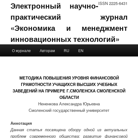
Электронный научно-
ISSN 2225-6431
практический журнал
«Экономика и менеджмент
инновационных технологий»
Main menu
О журнале
Авторам
RU
EN
Skip to primary content
Skip to secondary content
МЕТОДИКА ПОВЫШЕНИЯ УРОВНЯ ФИНАНСОВОЙ
ГРАМОТНОСТИ УЧАЩИХСЯ ВЫСШИХ УЧЕБНЫХ
ЗАВЕДЕНИЙ НА ПРИМЕРЕ Г.СМОЛЕНСКА СМОЛЕНСКОЙ
ОБЛАСТИ
Нененкова Александра Юрьевна
Смоленский государственный университет
Аннотация
Данная статья посвящена обзору одной из актуальных
проблем современного общества: развитие финансовой