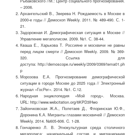
Рыбаковского //М.: Центр социального прогнозирования.
– 2006.
Архангельский В., Зверева Н. Рождаемость в Москве в
2000-е годы // Демоскоп Weekly. 2011. № 489-490. С. 1-
21.
Задорожная И. Демографическая ситуация в Москве //
Управление мегаполисом. 2009. №1. С. 38-44.
Кваша Е., Харькова Т. Россияне и москвичи не равны
перед лицом смерти // Демоскоп Weekly. 2009. № 369-
320. Ссылка для
доступа: http://demoscope.ru/weekly/2009/0369/tema01.ph
p
Морозова Е.А. Прогнозирование демографической
ситуации в городе Москве до 2025 года // Электронный
журнал «ГосРег». 2014. №1. C.12.
Народная энциклопедия «Мой город». Москва.
URL: http://www.webcitation.org/6KPD3lHwo
Зайончковская Ж.А., Полетаев Д., Флоринская Ю.Ф.,
Доронина К.А. Мигранты глазами москвичей // Демоскоп
Weekly. 2014. №605-606. C. 1-28.
Гончаренко Л. В. Этнокультурная среда столичного
мегаполиса: национальный состав и миграционная