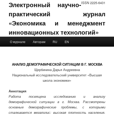
Электронный научно-
ISSN 2225-6431
практический журнал
«Экономика и менеджмент
инновационных технологий»
Main menu
О журнале
Авторам
RU
EN
Skip to primary content
Skip to secondary content
АНАЛИЗ ДЕМОГРАФИЧЕСКОЙ СИТУАЦИИ В Г. МОСКВА
Щербинина Дарья Андреевна
Национальный исследовательский университет «Высшая
школа экономики»
Аннотация
Работа посвящена исследованию и анализу
демографической ситуации в г. Москва. Рассмотрены
основные демографические проблемы, с которыми
сталкивается мегаполис: высокая плотность населения,