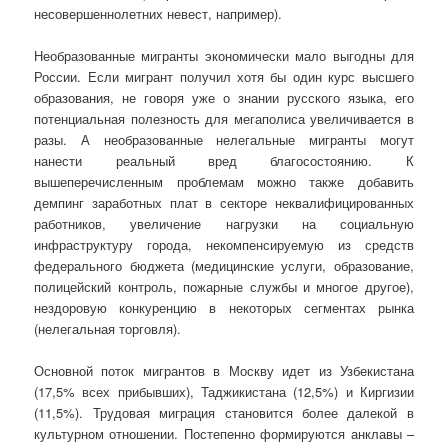
несовершеннолетних невест, например).
Необразованные мигранты экономически мало выгодны для
России. Если мигрант получил хотя бы один курс высшего
образования, не говоря уже о знании русского языка, его
потенциальная полезность для мегаполиса увеличивается в
разы. А необразованные нелегальные мигранты могут
нанести реальный вред благосостоянию. К
вышеперечисленным проблемам можно также добавить
демпинг заработных плат в секторе неквалифицированных
работников, увеличение нагрузки на социальную
инфраструктуру города, некомпенсируемую из средств
федерального бюджета (медицинские услуги, образование,
полицейский контроль, пожарные службы и многое другое),
нездоровую конкуренцию в некоторых сегментах рынка
(нелегальная торговля).
Основной поток мигрантов в Москву идет из Узбекистана
(17,5% всех прибывших), Таджикистана (12,5%) и Киргизии
(11,5%). Трудовая миграция становится более далекой в
культурном отношении. Постепенно формируются анклавы –