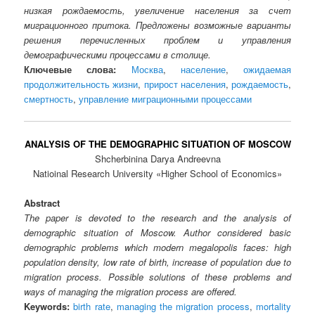
низкая рождаемость, увеличение населения за счет
миграционного притока. Предложены возможные варианты
решения перечисленных проблем и управления
демографическими процессами в столице.
Ключевые слова:
Москва
,
население
,
ожидаемая
продолжительность жизни
,
прирост населения
,
рождаемость
,
смертность
,
управление миграционными процессами
ANALYSIS OF THE DEMOGRAPHIC SITUATION OF MOSCOW
Shcherbinina Darya Andreevna
Natioinal Research University «Higher School of Economics»
Abstract
The paper is devoted to the research and the analysis of
demographic situation of Moscow. Author considered basic
demographic problems which modern megalopolis faces: high
population density, low rate of birth, increase of population due to
migration process. Possible solutions of these problems and
ways of managing the migration process are offered.
Keywords:
birth rate
,
managing the migration process
,
mortality