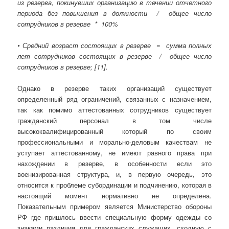
из резерва, покинувших организацию в течении отчетного
периода без повышения в должности / общее число
сотрудников в резерве * 100%
• Средний возраст состоящих в резерве = сумма полных
лет сотрудников состоящих в резерве / общее число
сотрудников в резерве; [11].
Однако в резерве таких организаций существует
определенный ряд ограничений, связанных с назначением,
так как помимо аттестованных сотрудников существует
гражданский персонал в том числе
высококвалифицированный который по своим
профессиональными и морально-деловым качествам не
уступает аттестованному, не имеют равного права при
нахождении в резерве, в особенности если это
военизированная структура, и, в первую очередь, это
относится к проблеме субординации и подчинению, которая в
настоящий момент нормативно не определена.
Показательным примером является Министерство обороны
РФ где пришлось ввести специальную форму одежды со
знаками различия для гражданских служащих, сходную с