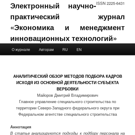
Электронный научно-
ISSN 2225-6431
практический журнал
«Экономика и менеджмент
инновационных технологий»
Main menu
О журнале
Авторам
RU
EN
Skip to primary content
Skip to secondary content
АНАЛИТИЧЕСКИЙ ОБЗОР МЕТОДОВ ПОДБОРА КАДРОВ
ИСХОДЯ ИЗ ОСНОВНОЙ ДЕЯТЕЛЬНОСТИ СУБЪЕКТА
ВЕРБОВКИ
Майоров Дмитрий Владимирович
Главное управление специального строительства по
территории Северо-Западного федерального округа при
Федеральном агентстве специального строительства
Аннотация
В статье анализируются подходы к подбору персонала на