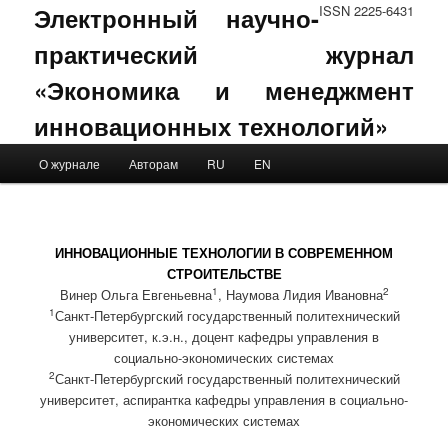
Электронный научно-
ISSN 2225-6431
практический журнал
«Экономика и менеджмент
инновационных технологий»
Main menu
О журнале
Авторам
RU
EN
Skip to primary content
Skip to secondary content
ИННОВАЦИОННЫЕ ТЕХНОЛОГИИ В СОВРЕМЕННОМ
СТРОИТЕЛЬСТВЕ
1
2
Винер Ольга Евгеньевна
, Наумова Лидия Ивановна
1
Санкт-Петербургский государственный политехнический
университет, к.э.н., доцент кафедры управления в
социально-экономических системах
2
Санкт-Петербургский государственный политехнический
университет, аспирантка кафедры управления в социально-
экономических системах