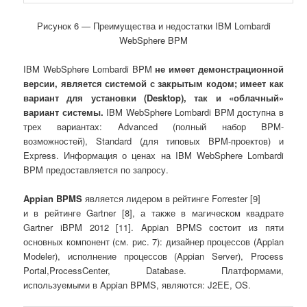
Рисунок 6 ― Преимущества и недостатки IBM Lombardi
WebSphere BPM
IBM WebSphere Lombardi BPM
не имеет демонстрационной
версии, является системой с закрытым кодом; имеет как
вариант для установки (
Desktop
), так и «облачный»
вариант системы.
IBM WebSphere Lombardi BPM доступна в
трех вариантах: Advanced (полный набор BPM-
возможностей), Standard (для типовых BPM-проектов) и
Express. Информация о ценах на IBM WebSphere Lombardi
BPM предоставляется по запросу.
Appian
BPMS
является лидером в рейтинге Forrester [9]
и в рейтинге Gartner [8], а также в магическом квадрате
Gartner iBPM 2012 [11]. Appian BPMS состоит из пяти
основных компонент (см. рис. 7): дизайнер процессов (Appian
Modeler), исполнение процессов (Appian Server), Process
Portal,ProcessCenter, Database. Платформами,
используемыми в Appian BPMS, являются: J2EE, OS.