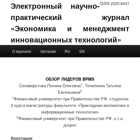
Электронный научно-
ISSN 2225-6431
практический журнал
«Экономика и менеджмент
инновационных технологий»
Main menu
О журнале
Авторам
RU
EN
Skip to primary content
Skip to secondary content
ОБЗОР ЛИДЕРОВ BPMS
1
Селиверстова Полина Олеговна
, Точилкина Татьяна
2
Евгеньевна
1
Финансовый университет при Правительстве РФ, студентка
2 курса магистратуры факультета «Прикладная математика и
информационные технологии»
2
Финансовый университет при Правительстве РФ, к.т.н,
доцент
Аннотация