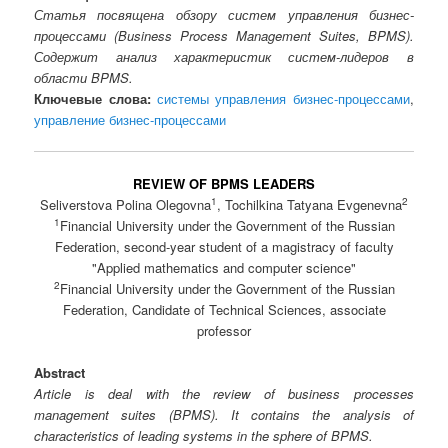
Статья посвящена обзору систем управления бизнес-
процессами (Business Process Management Suites, BPMS).
Содержит анализ характеристик систем-лидеров в
области BPMS.
Ключевые слова:
системы управления бизнес-процессами
,
управление бизнес-процессами
REVIEW OF BPMS LEADERS
1
2
Seliverstova Polina Olegovna
, Tochilkina Tatyana Evgenevna
1
Financial University under the Government of the Russian
Federation, second-year student of a magistracy of faculty
"Applied mathematics and computer science"
2
Financial University under the Government of the Russian
Federation, Candidate of Technical Sciences, associate
professor
Abstract
Article is deal with the review of business processes
management suites (BPMS). It contains the analysis of
characteristics of leading systems in the sphere of BPMS.