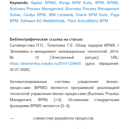
Keywords:
Appian BPMS
,
Bizagi BPM Suite
,
BPM
,
BPMS
,
Business Process Management
,
Business Process Management
Suites
,
Cordys BPM
,
IBM Lombardi
,
Oracle BPM Suite
,
Pega
BPM
,
Software AG WebMethods
,
Tibco ActiveMatrix BPM
Библиографическая ссылка на статью:
Селиверстова П.О., Точилкина Т.Е. Обзор лидеров BPMS //
Экономика и менеджмент инновационных технологий. 2014.
№ 12 [Электронный ресурс]. URL:
https://ekonomika.snauka.ru/2014/12/6640
(дата обращения:
30.07.2026).
Автоматизированные системы управления бизнес-
процессами (BPMS) являются программной реализацией
технологий управления бизнес-процессами (Business Process
Management, BPM) [1-5]. Основными стандартными
функциями BPMS являются [2- 6]:
― совместная разработка процессов,