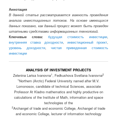
Аннотация
В данной статье рассматривается важность проведения
анализа инвестиционных потоков. На основе имеющихся
данных показано, как данный процесс может быть проведен
штатными средствами информационных технологий.
Ключевые слова:
будущая стоимость инвестиции
,
внутренняя ставка доходности
,
инвестиционный проект
,
уровень доходности
,
чистая приведенная стоимость
инвестиции
ANALYSIS OF INVESTMENT PROJECTS
1
2
Zelenina Larisa Ivanovna
, Fedkushova Svetlana Ivanovna
1
Northern (Arctic) Federal University named after M.V.
Lomonosov, candidate of technical Sciences, associate
Professor At Kladno mathematics and highly productive on
calculations of the Institute of Math, information and space
technologies of the
2
Archangel of trade and economic College, Archangel of trade
and economic College, lecturer of information technology