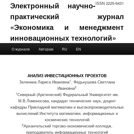
Электронный научно-
ISSN 2225-6431
практический журнал
«Экономика и менеджмент
инновационных технологий»
Main menu
О журнале
Авторам
RU
EN
Skip to primary content
Skip to secondary content
АНАЛИЗ ИНВЕСТИЦИОННЫХ ПРОЕКТОВ
1
Зеленина Лариса Ивановна
, Федькушова Светлана
2
Ивановна
1
Северный (Арктический) Федеральный Университет им.
М.В.Ломоносова, кандидат технических наук, доцент
кафедры Прикладной математики и высокопроизводительных
вычислений Института математики, информационных и
космических технологий
2
Архангельский торгово-экономический колледж,
преподаватель информационных технологий