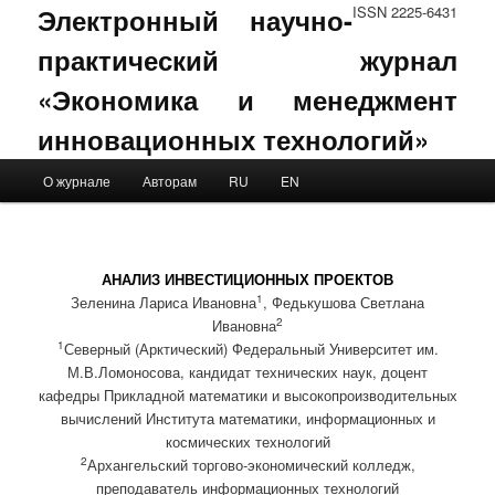
Электронный научно-
ISSN 2225-6431
практический журнал
«Экономика и менеджмент
инновационных технологий»
Main menu
О журнале
Авторам
RU
EN
Skip to primary content
Skip to secondary content
АНАЛИЗ ИНВЕСТИЦИОННЫХ ПРОЕКТОВ
1
Зеленина Лариса Ивановна
, Федькушова Светлана
2
Ивановна
1
Северный (Арктический) Федеральный Университет им.
М.В.Ломоносова, кандидат технических наук, доцент
кафедры Прикладной математики и высокопроизводительных
вычислений Института математики, информационных и
космических технологий
2
Архангельский торгово-экономический колледж,
преподаватель информационных технологий