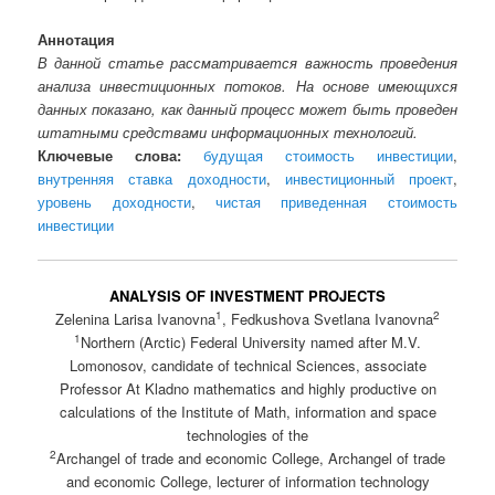
Аннотация
В данной статье рассматривается важность проведения
анализа инвестиционных потоков. На основе имеющихся
данных показано, как данный процесс может быть проведен
штатными средствами информационных технологий.
Ключевые слова:
будущая стоимость инвестиции
,
внутренняя ставка доходности
,
инвестиционный проект
,
уровень доходности
,
чистая приведенная стоимость
инвестиции
ANALYSIS OF INVESTMENT PROJECTS
1
2
Zelenina Larisa Ivanovna
, Fedkushova Svetlana Ivanovna
1
Northern (Arctic) Federal University named after M.V.
Lomonosov, candidate of technical Sciences, associate
Professor At Kladno mathematics and highly productive on
calculations of the Institute of Math, information and space
technologies of the
2
Archangel of trade and economic College, Archangel of trade
and economic College, lecturer of information technology