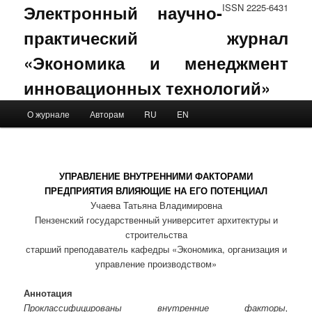
Электронный научно-
ISSN 2225-6431
практический журнал
«Экономика и менеджмент
инновационных технологий»
Main menu
О журнале
Авторам
RU
EN
Skip to primary content
Skip to secondary content
УПРАВЛЕНИЕ ВНУТРЕННИМИ ФАКТОРАМИ
ПРЕДПРИЯТИЯ ВЛИЯЮЩИЕ НА ЕГО ПОТЕНЦИАЛ
Учаева Татьяна Владимировна
Пензенский государственный университет архитектуры и
строительства
старший преподаватель кафедры «Экономика, организация и
управление производством»
Аннотация
Проклассифицированы внутренние факторы,