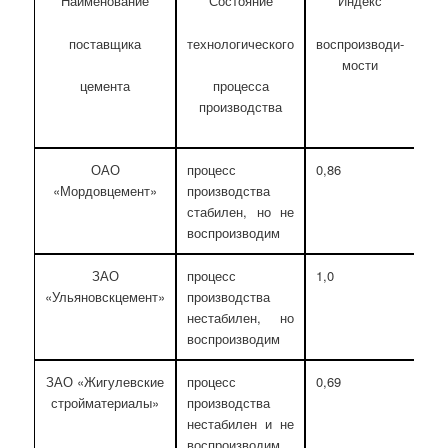
Наименование
Состояние
Индекс
поставщика
технологического
воспроизводи­
деф
мости
цемента
процесса
производства
ОАО
процесс
0,86
0,9
«Мордовцемент»
производства
стаби­лен, но не
воспроизводим
ЗАО
процесс
1,0
0,2
«Ульяновскцемент»
производства
неста­билен, но
воспроизводим
ЗАО «Жигулевские
процесс
0,69
3,8
стройматериалы»
производства
неста­билен и не
воспроизводим