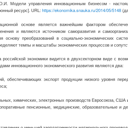
 О.И. Модели управления инновационным бизнесом - насто
ронный ресурс]. URL:
https://ekonomika.snauka.ru/2014/05/5148
(да
вационной основе является важнейшим фактором обеспечен
енения и являются источником саморазвития и самоорганиз
я основу преобразований в социально-экономических сист
ределяют темпы и масштабы экономических процессов и сопутс
а российской экономики видится в двухсекторном виде с воз
дами инновационного экономического развития являются два:
ий, обеспечивающих экспорт продукции низкого уровня пер
еса;
ьных, химических, электронных производств Евросоюза, США и
рпоративные пенсионные, медицинские, образовательные и д
тавлении о меньшей зарплатоемкости материального производс