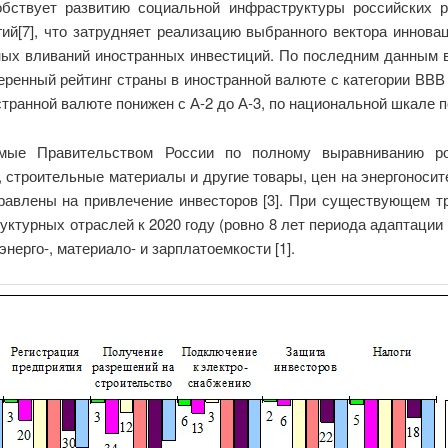
обствует развитию социальной инфраструктуры российских р
й[7], что затрудняет реализацию выбранного вектора инновац
ых вливаний иностранных инвестиций. По последним данным в 
еренный рейтинг страны в иностранной валюте с категории ВВВ 
транной валюте понижен с А-2 до А-3, по национальной шкале п
имые Правительством России по полному выравниванию р
о, строительные материалы и другие товары, цен на энергонос
правлены на привлечение инвесторов [3]. При существующем тр
турных отраслей к 2020 году (ровно 8 лет периода адаптации
нерго-, материало- и зарплатоемкости [1].