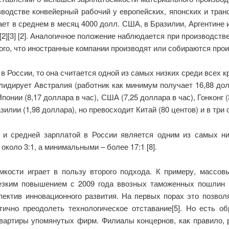
зводстве конвейерный рабочий у европейских, японских и тран
т в среднем в месяц 4000 долл. США, в Бразилии, Аргентине и
[2][3] [2]. Аналогичное положение наблюдается при производст
того, что иностранные компании производят или собираются прои
в России, то она считается одной из самых низких среди всех 
 лидирует Австралия (работник как минимум получает 16,88 дол
Японии (8,17 доллара в час), США (7,25 доллара в час), Гонконг
лии (1,98 доллара), но превосходит Китай (80 центов) и в три 
и средней зарплатой в России является одним из самых н
около 3:1, а минимальными – более 17:1 [8].
мкости играет в пользу второго подхода. К примеру, массо
езким повышением с 2009 года ввозных таможенных пошлин 
ектив инновационного развития. На первых порах это позвол
ично преодолеть технологическое отставание[5]. Но есть об
квартиры упомянутых фирм. Филиалы концернов, как правило,