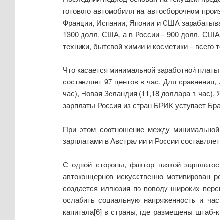
готового автомобиля на автосборочном прои
Франции, Испании, Японии и США зарабатывае
1300 долл. США, а в России – 900 долл. США
техники, бытовой химии и косметики – всего 
Что касается минимальной заработной платы 
составляет 97 центов в час. Для сравнения,
час), Новая Зеландия (11,18 доллара в час), 
зарплаты Россия из стран БРИК уступает Брази
При этом соотношение между минимальной 
зарплатами в Австралии и России составляет 
С одной стороны, фактор низкой зарплатое
автоконцернов искусственно мотивирован р
создается иллюзия по поводу широких персп
ослабить социальную напряженность и част
капитала[6] в страны, где размещены штаб-