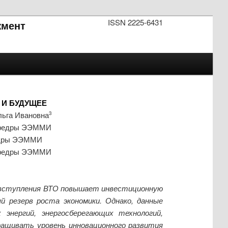
ISSN 2225-6431
мент
 И БУДУЩЕЕ
льга Ивановна
3
кафедры ЭЭММИ
федры ЭЭММИ
кафедры ЭЭММИ
ях вступления ВТО повышает инвестиционную
й резерв роста экономики. Однако, данные
энергий, энергосберегающих технологий,
аращивать уровень инновационного развития