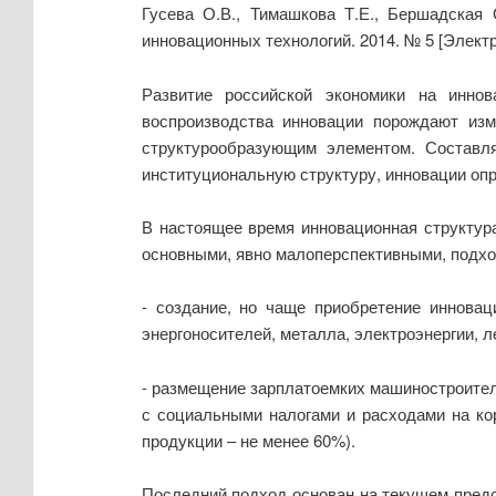
Гусева О.В., Тимашкова Т.Е., Бершадская
инновационных технологий. 2014. № 5 [Элект
Развитие российской экономики на инно
воспроизводства инновации порождают изм
структурообразующим элементом. Составля
институциональную структуру, инновации оп
В настоящее время инновационная структур
основными, явно малоперспективными, подхо
- создание, но чаще приобретение инновац
энергоносителей, металла, электроэнергии, л
- размещение зарплатоемких машиностроител
с социальными налогами и расходами на ко
продукции – не менее 60%).
Последний подход основан на текущем предс