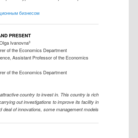
ционным бизнесом
AND PRESENT
Olga Ivanovna
3
turer of the Economics Department
ience, Assistant Professor of the Economics
turer of the Economics Department
tractive country to invest in. This country is rich
ying out investigations to improve its facility in
 good deal of innovations, some management models