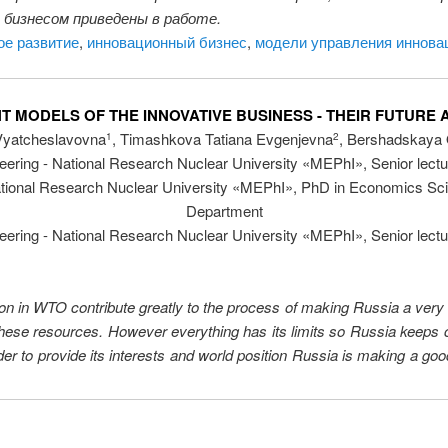
 бизнесом приведены в работе.
ое развитие
,
инновационный бизнес
,
модели управления иннова
 MODELS OF THE INNOVATIVE BUSINESS - THEIR FUTURE 
yatcheslavovna
, Timashkova Tatiana Evgenjevna
, Bershadskaya 
1
2
neering - National Research Nuclear University «MEPhI», Senior lec
National Research Nuclear University «MEPhI», PhD in Economics Sc
Department
neering - National Research Nuclear University «MEPhI», Senior lec
n in WTO contribute greatly to the process of making Russia a very at
se resources. However everything has its limits so Russia keeps carr
order to provide its interests and world position Russia is making a
.