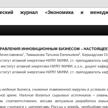
ический журнал «Экономика и менедж
РАВЛЕНИЯ ИННОВАЦИОННЫМ БИЗНЕСОМ – НАСТОЯЩЕЕ
Вячеславовна
, Тимашкова Татьяна Евгеньевна
, Бершадская О
1
2
нститут атомной энергетики НИЯУ МИФИ, ст. преподаватель 
 институт атомной энергетики НИЯУ МИФИ, к.э.н., доцент ка
нститут атомной энергетики НИЯУ МИФИ, ст. преподаватель 
 ведения бизнеса, снижение таможенной нагрузки в услови
ой арене. Наличие богатых сырьевых источников – главны
м, соответственно, весьма актуальна разработка новых 
мир считался с интересами России и впредь, необходимо н