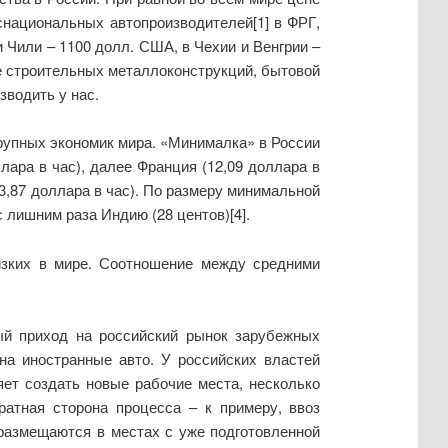
снациональных автопроизводителей[1] в ФРГ,
 Чили – 1100 долл. США, в Чехии и Венгрии –
ве строительных металлоконструкций, бытовой
зводить у нас.
крупных экономик мира. «Минималка» в России
лара в час), далее Франция (12,09 доллара в
 (3,87 доллара в час). По размеру минимальной
с лишним раза Индию (28 центов)[4].
изких в мире. Соотношение между средними
вый приход на российский рынок зарубежных
на иностранные авто. У российских властей
яет создать новые рабочие места, несколько
ратная сторона процесса – к примеру, ввоз
 размещаются в местах с уже подготовленной