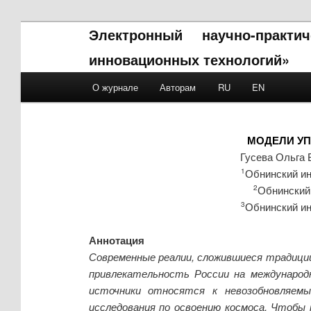
Электронный научно-практ
инновационных технологий»
Main menu
О журнале
Авторам
RU
EN
Skip to primary content
Skip to secondary content
МОДЕЛИ УП
Гусева Ольга 
Обнинский и
1
Обнинский
2
Обнинский и
3
Аннотация
Современные реалии, сложившиеся традиции
привлекательность России на международн
источники относятся к невозобновляемы
исследования по освоению космоса. Чтобы 