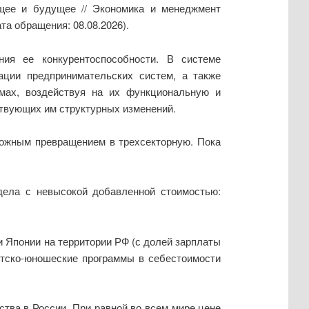
ящее и будущее // Экономика и менеджмент
та обращения: 08.08.2026).
ия ее конкурентоспособности. В системе
ации предпринимательских систем, а также
емах, воздействуя на их функциональную и
твующих им структурных изменений.
можным превращением в трехсекторную. Пока
едела с невысокой добавленной стоимостью:
 Японии на территории РФ (с долей зарплаты
етско-юношеские программы в себестоимости
тва в России. При равной во всем мире цене