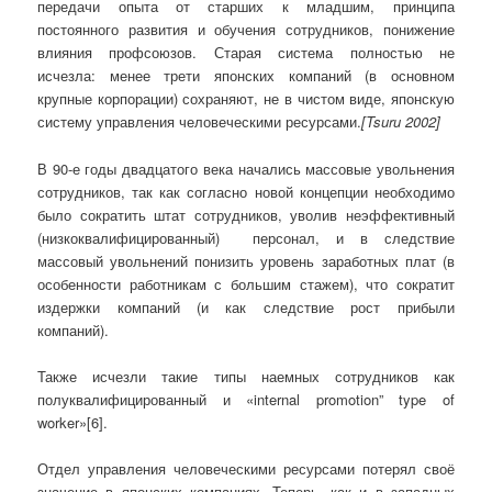
передачи опыта от старших к младшим, принципа
постоянного развития и обучения сотрудников, понижение
влияния профсоюзов. Старая система полностью не
исчезла: менее трети японских компаний (в основном
крупные корпорации) сохраняют, не в чистом виде, японскую
систему управления человеческими ресурсами.
[Tsuru 2002]
В 90-е годы двадцатого века начались массовые увольнения
сотрудников, так как согласно новой концепции необходимо
было сократить штат сотрудников, уволив неэффективный
(низкоквалифицированный) персонал, и в следствие
массовый увольнений понизить уровень заработных плат (в
особенности работникам с большим стажем), что сократит
издержки компаний (и как следствие рост прибыли
компаний).
Также исчезли такие типы наемных сотрудников как
полуквалифицированный и «internal promotion” type of
worker»[6].
Отдел управления человеческими ресурсами потерял своё
значение в японских компаниях. Теперь, как и в западных