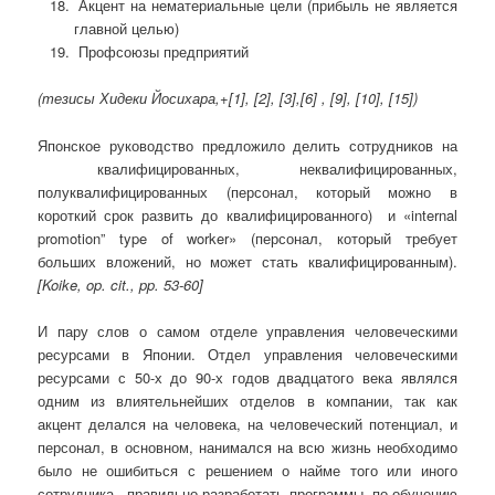
Акцент на нематериальные цели (прибыль не является
главной целью)
Профсоюзы предприятий
(тезисы Хидеки Йосихара,+[1], [2], [3]
,[6]
, [
9
], [
10
], [
15
])
Японское руководство предложило делить сотрудников на
квалифицированных, неквалифицированных,
полуквалифицированных (персонал, который можно в
короткий срок развить до квалифицированного) и «internal
promotion” type of worker» (персонал, который требует
больших вложений, но может стать квалифицированным).
[
Koike
,
op
.
cit
.,
pp
. 53-60
]
И пару слов о самом отделе управления человеческими
ресурсами в Японии. Отдел управления человеческими
ресурсами с 50-х до 90-х годов двадцатого века являлся
одним из влиятельнейших отделов в компании, так как
акцент делался на человека, на человеческий потенциал, и
персонал, в основном, нанимался на всю жизнь необходимо
было не ошибиться с решением о найме того или иного
сотрудника, правильно разработать программы по обучению