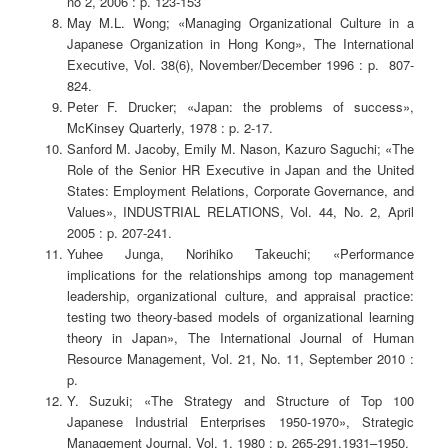
no 2, 2006 : p. 123-153
May M.L. Wong; «Managing Organizational Culture in a
Japanese Organization in Hong Kong», The International
Executive, Vol. 38(6), November/December 1996 : p. 807-
824.
Peter F. Drucker; «Japan: the problems of success»,
McKinsey Quarterly, 1978 : p. 2-17.
Sanford M. Jacoby, Emily M. Nason, Kazuro Saguchi; «The
Role of the Senior HR Executive in Japan and the United
States: Employment Relations, Corporate Governance, and
Values», INDUSTRIAL RELATIONS, Vol. 44, No. 2, April
2005 : p. 207-241.
Yuhee Junga, Norihiko Takeuchi; «Performance
implications for the relationships among top management
leadership, organizational culture, and appraisal practice:
testing two theory-based models of organizational learning
theory in Japan», The International Journal of Human
Resource Management, Vol. 21, No. 11, September 2010 :
p.
Y. Suzuki; «The Strategy and Structure of Top 100
Japanese Industrial Enterprises 1950-1970», Strategic
Management Journal, Vol. 1, 1980 : p. 265-291.1931–1950.