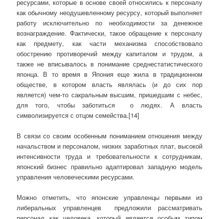
ресурсами, которые в основе своей относились к персоналу
как обычному неодушевленному ресурсу, который выполняет
работу исключительно по необходимости за денежное
вознаграждение. Фактически, такое обращение к персоналу
как предмету, как части механизма способствовало
обострению противоречий между капиталом и трудом, а
также не вписывалось в понимание среднестатистического
японца. В то время в Япония еще жила в традиционном
обществе, в котором власть являлась (и до сих пор
является) чем-то сакральным высшим, пришедшим с небес,
для того, чтобы заботиться о людях. А власть
символизируется с отцом семейства.[14]
В связи со своим особенным пониманием отношения между
начальством и персоналом, низких заработных плат, высокой
интенсивности труда и требовательности к сотрудникам,
японский бизнес правильно адаптировал западную модель
управления человеческими ресурсами.
Можно отметить, что японские управленцы первыми из
либеральных управленцев предложили рассматривать
персонал как человека, который является особым типом