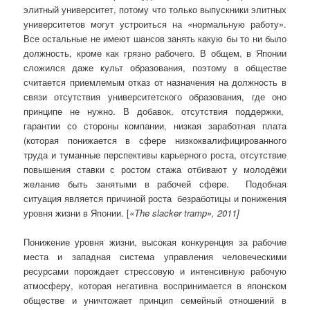
элитный университет, потому что только выпускники элитных
университетов могут устроиться на «нормальную работу».
Все остальные не имеют шансов занять какую бы то ни было
должность, кроме как грязно рабочего. В общем, в Японии
сложился даже культ образования, поэтому в обществе
считается приемлемым отказ от назначения на должность в
связи отсутствия университетского образования, где оно
принципе не нужно. В добавок, отсутствия поддержки,
гарантии со стороны компании, низкая заработная плата
(которая понижается в сфере низкоквалифицированного
труда и туманные перспективы карьерного роста, отсутствие
повышения ставки с ростом стажа отбивают у молодёжи
желание быть занятыми в рабочей сфере. Подобная
ситуация является причиной роста безработицы и понижения
уровня жизни в Японии. [
«
The
slacker
tramp
», 20
1
1
]
Понижение уровня жизни, высокая конкуренция за рабочие
места и западная система управления человеческими
ресурсами порождает стрессовую и интенсивную рабочую
атмосферу, которая негативна воспринимается в японском
обществе и уничтожает принцип семейный отношений в