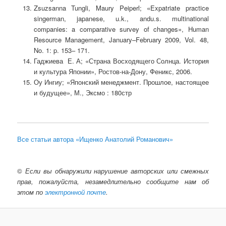
Zsuzsanna Tungli, Maury Peiperl; «Expatriate practice
singerman, japanese, u.k., andu.s. multinational
companies: a comparative survey of changes», Human
Resource Management, January–February 2009, Vol. 48,
No. 1: p. 153– 171.
Гаджиева Е. А; «Страна Восходящего Солнца. История
и культура Японии», Ростов-на-Дону, Феникс, 2006.
Оу Ингиу; «Японский менеджмент. Прошлое, настоящее
и будущее», М., Эксмо : 180стр
Все статьи автора «Ищенко Анатолий Романович»
©
Если вы обнаружили нарушение авторских или смежных
прав, пожалуйста, незамедлительно сообщите нам об
этом по
электронной почте
.