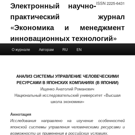
Электронный научно-
ISSN 2225-6431
практический журнал
«Экономика и менеджмент
инновационных технологий»
Main menu
О журнале
Авторам
RU
EN
Skip to primary content
Skip to secondary content
АНАЛИЗ СИСТЕМЫ УПРАВЛЕНИЕ ЧЕЛОВЕЧЕСКИМИ
РЕСУРСАМИ В ЯПОНСКИХ КОМПАНИЯХ (В ЯПОНИИ)
Ищенко Анатолий Романович
Национальный исследовательский университет «Высшая
школа экономики»
Аннотация
Исследования направлено на изучение особенностей
японской системы управления человеческими ресурсами и
возможности их применения в российских условиях.