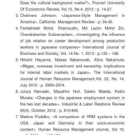
Does the cultural background matter?», Poznań University
Of Economics Review, Vol.12, No.4. 2012 : p. 14-27.
Chalmers Johnson; «Japanese-Style Management in
America», California Management Review : p. 34-45.
Faridahwati Mohd. Shamsudin, Md Lazim Mohd Zin,
Chandrakantan Subramaniam; «Investigating the influence
of job rotation on career development among production
workers in japanese companies» International Journal of
Business and Society, Vol. 14 No. 1, 2013 : p.135 – 148.
Hitoshi Hayamia, Masao Nakamurab, Alice Nakamura;
«Wages, overseas investment and ownership: implications
for internal labor markets in Japan», The International
Journal of Human Resource Management,Vol. 23, No. 14,
July 2012 : p. 2959–2974.
Junya Hamaaki, Masahiro Hori, Saeko Maeda, Keiko
Murata; «Changes in the japanese employment system in
the two lost decades», Industrial & Labor Relations Review
65(4), October. 2012 : p. 810-846.
Markus Pudelko; «A comparison of HRM systems in the
USA, Japan and Germany in their socio-economic
context», Human Resource Management Journal, Vol 16,