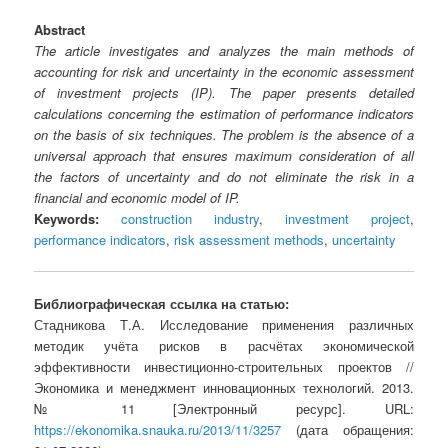
Abstract
The article investigates and analyzes the main methods of
accounting for risk and uncertainty in the economic assessment
of investment projects (IP). The paper presents detailed
calculations concerning the estimation of performance indicators
on the basis of six techniques. The problem is the absence of a
universal approach that ensures maximum consideration of all
the factors of uncertainty and do not eliminate the risk in a
financial and economic model of IP.
Keywords:
construction industry
,
investment project
,
performance indicators
,
risk assessment methods
,
uncertainty
Библиографическая ссылка на статью:
Стадникова Т.А. Исследование применения различных
методик учёта рисков в расчётах экономической
эффективности инвестиционно-строительных проектов //
Экономика и менеджмент инновационных технологий. 2013.
№ 11 [Электронный ресурс]. URL:
https://ekonomika.snauka.ru/2013/11/3257
(дата обращения: