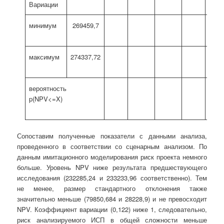
Вариации
минимум
269459,7
100,
максимум
274337,72
160,
вероятность
вел
p(NPV<=X)
Сопоставим полученные показатели с данными анализа,
проведенного в соответствии со сценарным анализом. По
данным имитационного моделирования риск проекта немного
больше. Уровень NPV ниже результата предшествующего
исследования (232285,24 и 233233,96 соответственно). Тем
не менее, размер стандартного отклонения также
значительно меньше (79850,684 и 28228,9) и не превосходит
NPV. Коэффициент вариации (0,122) ниже 1, следовательно,
риск анализируемого ИСП в общей сложности меньше