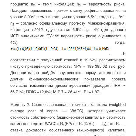
процента; n
– темп инфляции; n
– вероятность риска.
2
3
Находим переменные: примем ставку рефинансирования на
уровне 8,00%, темп инфляции на уровне 6,5%, тогда n
– 8%;
1
n
– согласно официальному прогнозу Минэкономразвития,
2
инфляция в 2012 году составит 6,5%; n
– 4% (для данного
3
ИСП аналитиками СУ-155 вероятность риска оценивается в
4%), тогда:
. В
соответствии с полученной ставкой в 19,62% рассчитываем
чистую приведённую стоимость: NPV = 199 385,02 тыс. руб.
Дополнительно найдём внутреннюю норму доходности и
другие финансово-экономические показатели проекта
согласно изменённым дисконтированным доходом: IRR =
56,71%; ROIC =12,6%; MIRR = 26,41%; PI =1,87.
Модель 2. Средневзвешенная стоимость капитала (weighted
average cost of capital — WACC), которая учитывает
стоимость собственного (акционерного) капитала и стоимость
заемных средств: WACC= R
(E/V) + R
(D/V)(1 — t
), где R
—
e
d
c
e
ставка доходости собственного (акционерного) капитала,