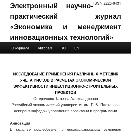
Электронный научно-
ISSN 2225-6431
практический журнал
«Экономика и менеджмент
инновационных технологий»
Main menu
О журнале
Авторам
RU
EN
Skip to primary content
Skip to secondary content
ИССЛЕДОВАНИЕ ПРИМЕНЕНИЯ РАЗЛИЧНЫХ МЕТОДИК
УЧЁТА РИСКОВ В РАСЧЁТАХ ЭКОНОМИЧЕСКОЙ
ЭФФЕКТИВНОСТИ ИНВЕСТИЦИОННО-СТРОИТЕЛЬНЫХ
ПРОЕКТОВ
Стадникова Татьяна Александровна
Российский экономический университет им. Г. В. Плеханова
аспирант кафедры управления проектами и программами
Аннотация
В статье исследованы и проанализированы основные