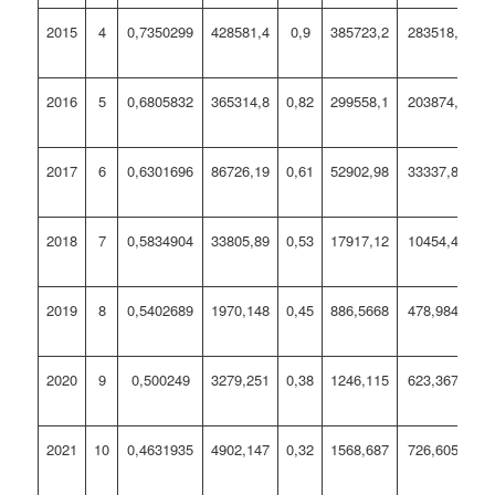
2015
4
0,7350299
428581,4
0,9
385723,2
283518,0974
2016
5
0,6805832
365314,8
0,82
299558,1
203874,2394
2017
6
0,6301696
86726,19
0,61
52902,98
33337,84874
2018
7
0,5834904
33805,89
0,53
17917,12
10454,46968
2019
8
0,5402689
1970,148
0,45
886,5668
478,9844349
2020
9
0,500249
3279,251
0,38
1246,115
623,3679515
2021
10
0,4631935
4902,147
0,32
1568,687
726,6056082