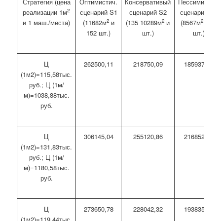
Стратегия (цена
Оптимистич.
Консервативый
Пессимистич.
2
реализации 1м
сценарий S
1
сценарий S
2
сценарий S
3
2
2
2
и 1 маш./места)
(11682м
и
(135 10289м
и
(8567м
и 95
152 шт.)
шт.)
шт.)
Ц
262500,11
218750,09
185937,58
(1м2)=115,58тыс.
руб.; Ц (1м/
м)=1038,88тыс.
руб.
Ц
306145,04
255120,86
216852,73
(1м2)=131,83тыс.
руб.; Ц (1м/
м)=1180,58тыс.
руб.
Ц
273650,78
228042,32
193835,97
(1м2)=119,44тыс.