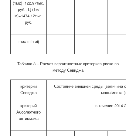
(1м2)=122,97тыс.
руб.; Ц (1м/
м)=1474,12тыс.
руб.
max min a
ij
Таблица 8 – Расчет вероятностных критериев риска по
методу Севиджа
критерий
Состояние внешней среды (величина спрос
Севиджа
маш./места (шт.)
критерий
в течение 2014-2017 г
Абсолютного
оптимизма