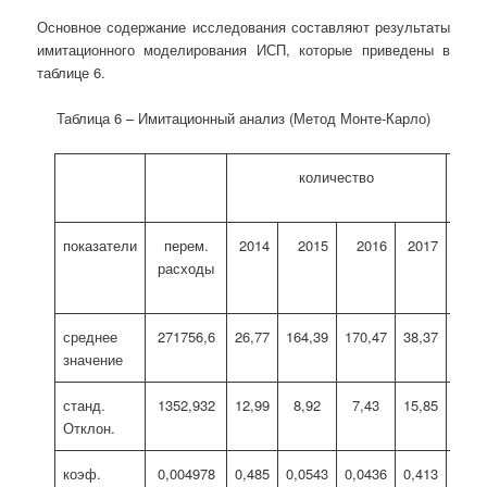
Основное содержание исследования составляют результаты
имитационного моделирования ИСП, которые приведены в
таблице 6.
Таблица 6 – Имитационный анализ (Метод Монте-Карло)
количество
показатели
перем.
2014
2015
2016
2017
1
расходы
среднее
271756,6
26,77
164,39
170,47
38,37
128,
значение
станд.
1352,932
12,99
8,92
7,43
15,85
16,6
Отклон.
коэф.
0,004978
0,485
0,0543
0,0436
0,413
0,12