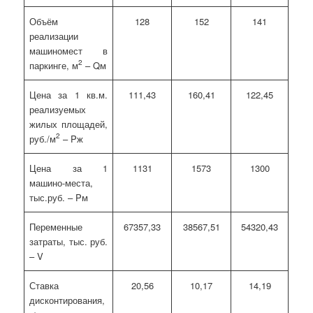
Объём
128
152
141
реализации
машиномест в
2
паркинге, м
– Qм
Цена за 1 кв.м.
111,43
160,41
122,45
реализуемых
жилых площадей,
2
руб./м
– Pж
Цена за 1
1131
1573
1300
машино-места,
тыс.руб. – Pм
Переменные
67357,33
38567,51
54320,43
затраты, тыс. руб.
– V
Ставка
20,56
10,17
14,19
дисконтирования,