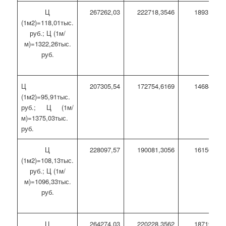
Ц
267262,03
222718,3546
189310,60
(1м2)=118,01тыс.
руб.; Ц (1м/
м)=1322,26тыс.
руб.
Ц
207305,54
172754,6169
146841,42
(1м2)=95,91тыс.
руб.; Ц (1м/
м)=1375,03тыс.
руб.
Ц
228097,57
190081,3056
161569,11
(1м2)=108,13тыс.
руб.; Ц (1м/
м)=1096,33тыс.
руб.
Ц
264274,03
220228,3562
187194,10