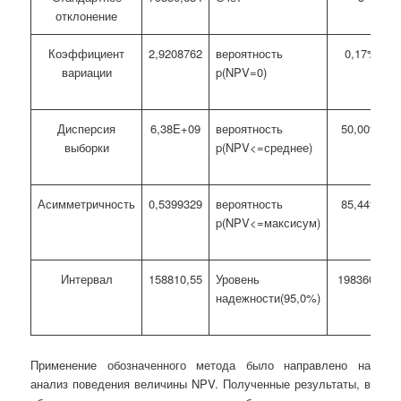
отклонение
Коэффициент
2,9208762
вероятность
0,17%
вариации
p(NPV=0)
Дисперсия
6,38E+09
вероятность
50,00%
выборки
p(NPV<=среднее)
Асимметричность
0,5399329
вероятность
85,44%
p(NPV<=максисум)
Интервал
158810,55
Уровень
198360,1
надежности(95,0%)
Применение обозначенного метода было направлено на
анализ поведения величины NPV. Полученные результаты, в