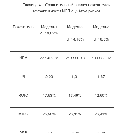
Таблица 4 – Сравнительный анализ показателей
эффективности ИСП с учётом рисков
Показатель
Модель1
Модель2
Модель3
d=19,62%
d=14,18%
d=18,5%
NPV
277 402,81
213 536,18
199 385,02
PI
2,09
1,91
1,87
ROIC
17,53%
13,49%
12,60%
MIRR
25,90%
26,31%
26,41%
DPB
3,9
3,96
3,98