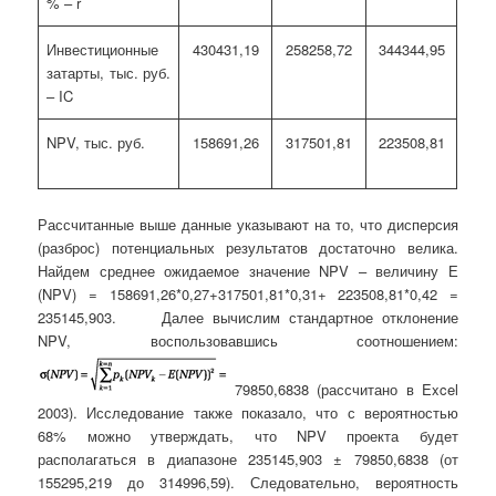
% – r
Инвестиционные
430431,19
258258,72
344344,95
затарты, тыс. руб.
– IC
NPV, тыс. руб.
158691,26
317501,81
223508,81
Рассчитанные выше данные указывают на то, что дисперсия
(разброс) потенциальных результатов достаточно велика.
Найдем среднее ожидаемое значение NPV – величину Е
(NPV) = 158691,26*0,27+317501,81*0,31+ 223508,81*0,42 =
235145,903. Далее вычислим стандартное отклонение
NPV, воспользовавшись соотношением:
79850,6838 (рассчитано в Excel
2003). Исследование также показало, что с вероятностью
68% можно утверждать, что NPV проекта будет
располагаться в диапазоне 235145,903 ± 79850,6838 (от
155295,219 до 314996,59). Следовательно, вероятность