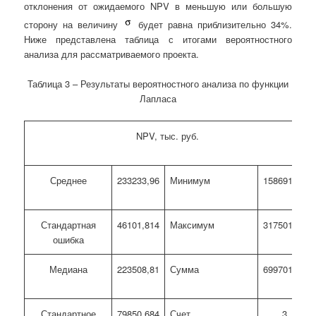
отклонения от ожидаемого NPV в меньшую или большую
сторону на величину
будет равна приблизительно 34%.
Ниже представлена таблица с итогами вероятностного
анализа для рассматриваемого проекта.
Таблица 3 – Результаты вероятностного анализа по функции
Лапласа
NPV, тыс. руб.
Среднее
233233,96
Минимум
158691,26
Стандартная
46101,814
Максимум
317501,81
ошибка
Медиана
223508,81
Сумма
699701,88
Стандартное
79850,684
Счет
3