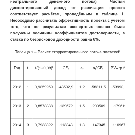
нейтрального денежного потока). Чистый
дисконтированный доход от реализации проекта
соответствует расчётам, проведённым в таблице 1.
Необходимо рассчитать эффективность проекта с учетом
того, что по результатам экспертных оценок были
получены величины коэффициентов достоверности, а
ставка по безрисковой доходности равна 8%.
Таблица 1 – Расчет скорректированного потока платежей
t
Год
t
1/(1+0,08)
CF
a
a
*CF
PV=гр.5*гр.2
t
t
t
t
2012
1
0,9259259
-48592,9
1,2
-58311,5
-53992,1352
2013
2
0,8573388
-139672
1,5
-209509
-179619,91
2014
3
0,7938322
-113343
1,3
-147345
-116967,416