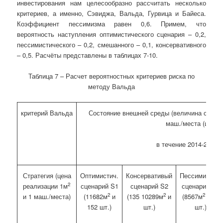
инвестирования нам целесообразно рассчитать несколько
критериев, а именно, Сэвиджа, Вальда, Гурвица и Байеса.
Коэффициент пессимизма равен 0,6. Примем, что
вероятность наступления оптимистического сценария – 0,2,
пессимистического – 0,2, смешанного – 0,1, консервативного
– 0,5. Расчёты представлены в таблицах 7-10.
Таблица 7 – Расчет вероятностных критериев риска по
методу Вальда
критерий Вальда
Состояние внешней среды (величина спрос
маш./места (шт.)
в течение 2014-2017 г
Стратегия (цена
Оптимистич.
Консервативый
Пессимистич.
2
реализации 1м
сценарий S
1
сценарий S
2
сценарий S
3
2
2
2
и 1 маш./места)
(11682м
и
(135 10289м
и
(8567м
и 95
152 шт.)
шт.)
шт.)