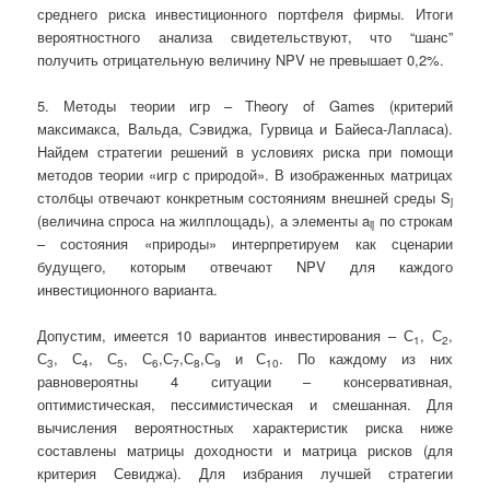
среднего риска инвестиционного портфеля фирмы. Итоги
вероятностного анализа свидетельствуют, что “шанс”
получить отрицательную величину NPV не превышает 0,2%.
5. Методы теории игр – Theory of Games (критерий
максимакса, Вальда, Сэвиджа, Гурвица и Байеса-Лапласа).
Найдем стратегии решений в условиях риска при помощи
методов теории «игр с природой». В изображенных матрицах
столбцы отвечают конкретным состояниям внешней среды S
j
(величина спроса на жилплощадь), а элементы a
по строкам
ij
– состояния «природы» интерпретируем как сценарии
будущего, которым отвечают NPV для каждого
инвестиционного варианта.
Допустим, имеется 10 вариантов инвестирования – С
, С
,
1
2
С
, С
, С
, С
,С
,С
,С
и С
. По каждому из них
3
4
5
6
7
8
9
10
равновероятны 4 ситуации – консервативная,
оптимистическая, пессимистическая и смешанная. Для
вычисления вероятностных характеристик риска ниже
составлены матрицы доходности и матрица рисков (для
критерия Севиджа). Для избрания лучшей стратегии