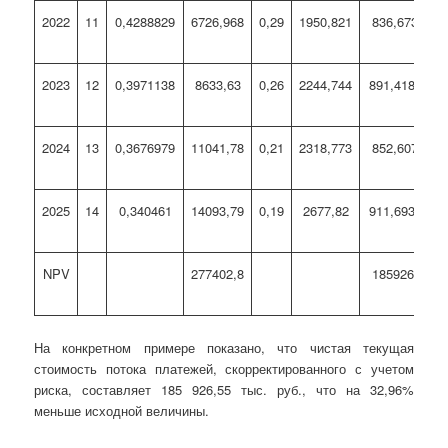
2022
11
0,4288829
6726,968
0,29
1950,821
836,673611
2023
12
0,3971138
8633,63
0,26
2244,744
891,4186542
2024
13
0,3676979
11041,78
0,21
2318,773
852,607976
2025
14
0,340461
14093,79
0,19
2677,82
911,6933956
NPV
277402,8
185926,546
На конкретном примере показано, что чистая текущая
стоимость потока платежей, скорректированного с учетом
риска, составляет 185 926,55 тыс. руб., что на 32,96%
меньше исходной величины.