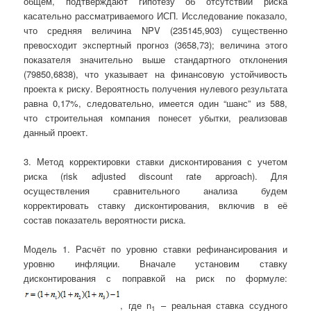
общем, подтверждают гипотезу об отсутствии риска
касательно рассматриваемого ИСП. Исследование показало,
что средняя величина NPV (235145,903) существенно
превосходит экспертный прогноз (3658,73); величина этого
показателя значительно выше стандартного отклонения
(79850,6838), что указывает на финансовую устойчивость
проекта к риску. Вероятность получения нулевого результата
равна 0,17%, следовательно, имеется один “шанс” из 588,
что строительная компания понесет убытки, реализовав
данный проект.
3. Метод корректировки ставки дисконтирования с учетом
риска (risk adjusted discount rate approach). Для
осуществления сравнительного анализа будем
корректировать ставку дисконтирования, включив в её
состав показатель вероятности риска.
Модель 1. Расчёт по уровню ставки рефинансирования и
уровню инфляции. Вначале установим ставку
дисконтирования с поправкой на риск по формуле:
, где n
– реальная ставка ссудного
1