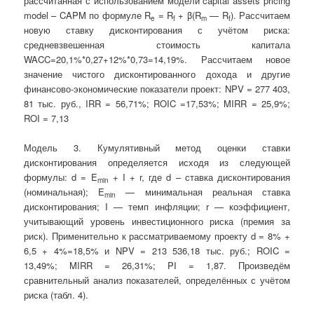
рассчитанная с использованием модели capital assets pricing
model – CAPM по формуле R
= R
+ β(R
— R
). Рассчитаем
e
f
m
f
новую ставку дисконтирования с учётом риска:
средневзвешенная стоимость капитала
WACC=20,1%*0,27+12%*0,73=14,19%. Рассчитаем новое
значение чистого дисконтированного дохода и другие
финансово-экономические показатели проект: NPV = 277 403,
81 тыс. руб., IRR = 56,71%; ROIC =17,53%; MIRR = 25,9%;
ROI = 7,13
Модель 3. Кумулятивный метод оценки ставки
дисконтирования определяется исходя из следующей
формулы: d = E
+ I + r, где d – ставка дисконтирования
min
(номинальная); E
— минимальная реальная ставка
min
дисконтирования; I — темп инфляции; r — коэффициент,
учитывающий уровень инвестиционного риска (премия за
риск). Применительно к рассматриваемому проекту d = 8% +
6,5 + 4%=18,5% и NPV = 213 536,18 тыс. руб.; ROIC =
13,49%; MIRR = 26,31%; PI = 1,87. Произведём
сравнительный анализ показателей, определённых с учётом
риска (табл. 4).