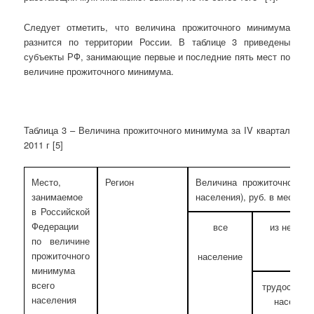
Следует отметить, что величина прожиточного минимума
разнится по территории России. В таблице 3 приведены
субъекты РФ, занимающие первые и последние пять мест по
величине прожиточного минимума.
Таблица 3 – Величина прожиточного минимума за IV квартал
2011 г [5]
Место,
Регион
Величина прожиточного 
занимаемое
населения), руб. в месяц
в Российской
Федерации
все
из него п
по величине
прожиточного
население
минимума
всего
трудоспосо
населения
населени