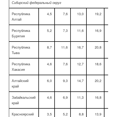
Сибирский федеральный округ
Республика
4,5
7,6
13,0
19,2
23
Алтай
Республика
5,2
7,3
11,6
16,9
21
Бурятия
Республика
8,7
11,6
16,7
20,8
21
Тыва
Республика
4,6
7,6
12,7
18,6
22
Хакасия
Алтайский
6,0
9,3
14,7
20,2
22
край
Забайкальский
4,6
6,9
11,3
16,8
21
край
Красноярский
3,5
5,2
8,8
13,9
19