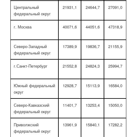
Центральный
21931,1
24644,7
27091,0
федеральный округ
г. Москва
40071,6
44051,6
47318,9
Северо-Западный
17389,9
19836,7
21155,9
федеральный округ
г.Санкт-Петербург
21552,8
24824,3
25994,7
Южный федеральный
12928,7
15113,9
16584,0
округ
Северо-Кавказский
11401,7
13253,4
15050,0
федеральный округ
Приволжский
13961,9
15840,1
17282,2
федеральный округ