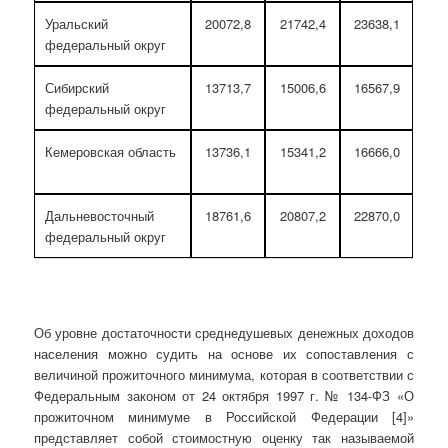
Уральский
20072,8
21742,4
23638,1
федеральный округ
Сибирский
13713,7
15006,6
16567,9
федеральный округ
Кемеровская область
13736,1
15341,2
16666,0
Дальневосточный
18761,6
20807,2
22870,0
федеральный округ
Об уровне достаточности среднедушевых денежных доходов
населения можно судить на основе их сопоставления с
величиной прожиточного минимума, которая в соответствии с
Федеральным законом от 24 октября 1997 г. № 134-ФЗ «О
прожиточном минимуме в Российской Федерации [4]»
представляет собой стоимостную оценку так называемой