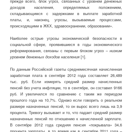
прежде всего, блок угроз, связанных с уровнем денежных
доходов на­селения, определяемых положением,
складывающимся с задержками в выплате заработной
платы, и, наконец, угрозы, вызываемые процессами,
происходящими в ЖКХ, здравоохранении, образовании».
Наиболее острые угрозы экономической безопасности в
социальной сфере, проявившиеся в годы экономического
реформирования, связаны с первым бло­ком угроз –
низким
уровнем денежных доходов населения
[1].
По данным Российской газеты среднемесячная начисленная
заработная плата в сентябре 2012 года составляет 26,489
тыс. руб. Если измерять средний размер начисленных
пенсий без учета инфляции, то в сентябре, он составил 9166
руб. И увеличился по сравнению с таким же периодом
прошлого года на 10,7%. Однако если говорить о реальном
размере назначенных пенсий, то он вырос всего лишь на 3,9
процента. Тревогу вызывает и то, что падает средний размер
назначенных пенсий по отношению к начисленной зарплате.
В сентябре 2012 года средняя пенсия «покрывала» 34,6
процента зарплаты, в то время как в сентябре 2011 года –