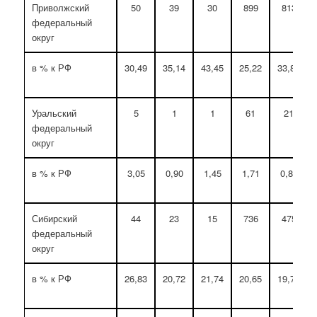
Приволжский
50
39
30
899
813
федеральный
округ
в % к РФ
30,49
35,14
43,45
25,22
33,87
Уральский
5
1
1
61
21
федеральный
округ
в % к РФ
3,05
0,90
1,45
1,71
0,87
Сибирский
44
23
15
736
475
федеральный
округ
в % к РФ
26,83
20,72
21,74
20,65
19,79