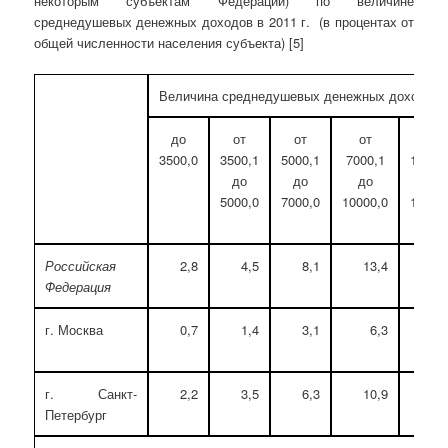
некоторым субъектам Федерации) по величине
среднедушевых денежных доходов в 2011 г. (в процентах от
общей численности населения субъекта) [5]
Величина среднедушевых денежных доходов, 
до
от
от
от
от
3500,0
3500,1
5000,1
7000,1
10000
до
до
до
до
5000,0
7000,0
10000,0
15000
Российская
2,8
4,5
8,1
13,4
19
Федерация
г. Москва
0,7
1,4
3,1
6,3
11
г. Санкт-
2,2
3,5
6,3
10,9
17
Петербург