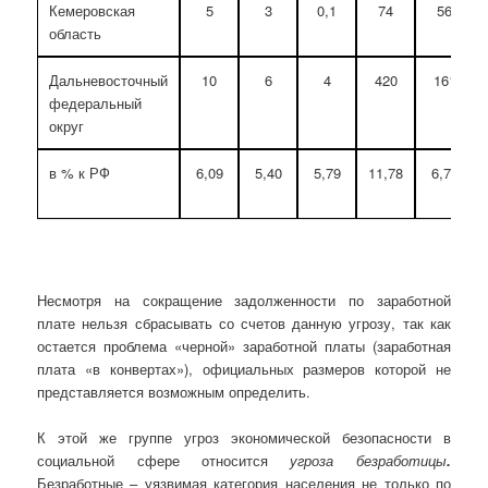
Кемеровская
5
3
0,1
74
56
область
Дальневосточный
10
6
4
420
161
федеральный
округ
в % к РФ
6,09
5,40
5,79
11,78
6,71
Несмотря на сокращение задолженности по заработной
плате нельзя сбрасывать со счетов данную угрозу, так как
остается проблема «черной» заработной платы (заработная
плата «в конвертах»), официальных размеров которой не
представляется возможным определить.
К этой же группе угроз экономической безопасности в
социальной сфере относится
угроза безработицы
.
Безработные – уязвимая категория населения не только по