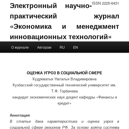
Электронный научно-
ISSN 2225-6431
практический журнал
«Экономика и менеджмент
инновационных технологий»
Main menu
О журнале
Авторам
RU
EN
Skip to primary content
Skip to secondary content
ОЦЕНКА УГРОЗ В СОЦИАЛЬНОЙ СФЕРЕ
Кудреватых Наталья Владимировна
Кузбасский государственный технический университет им.
Т.Ф. Горбачева
кандидат экономических наук доцент кафедры «Финансы и
кредит»
Аннотация
В статье дана характеристика и оценка угроз в
социальной сфере регионов РФ. За основу взята система