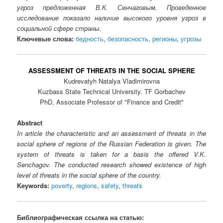
угроз предложенная В.К. Сенчаговым. Проведенное
исследование показало наличие высокого уровня угроз в
социальной сфере страны.
Ключевые слова:
бедность
,
безопасность
,
регионы
,
угрозы
ASSESSMENT OF THREATS IN THE SOCIAL SPHERE
Kudrevatyh Natalya Vladimirovna
Kuzbass State Technical University. TF Gorbachev
PhD, Associate Professor of "Finance and Credit"
Abstract
In article the characteristic and an assessment of threats in the
social sphere of regions of the Russian Federation is given. The
system of threats is taken for a basis the offered V.K.
Senchagov. The conducted research showed existence of high
level of threats in the social sphere of the country.
Keywords:
poverty
,
regions
,
safety
,
threats
Библиографическая ссылка на статью: