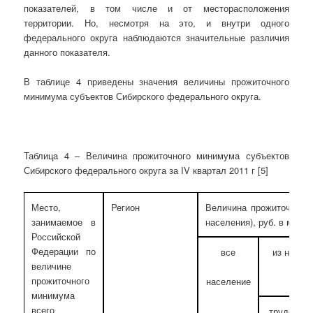
показателей, в том числе и от месторасположения
территории. Но, несмотря на это, и внутри одного
федерального округа наблюдаются значительные различия
данного показателя.
В таблице 4 приведены значения величины прожиточного
минимума субъектов Сибирского федерального округа.
Таблица 4 – Величина прожиточного минимума субъектов
Сибирского федерального округа за IV квартал 2011 г [5]
Место,
Регион
Величина прожиточного
занимаемое в
населения), руб. в месяц
Российской
Федерации по
все
из него 
величине
прожиточного
население
минимума
всего
трудоспос