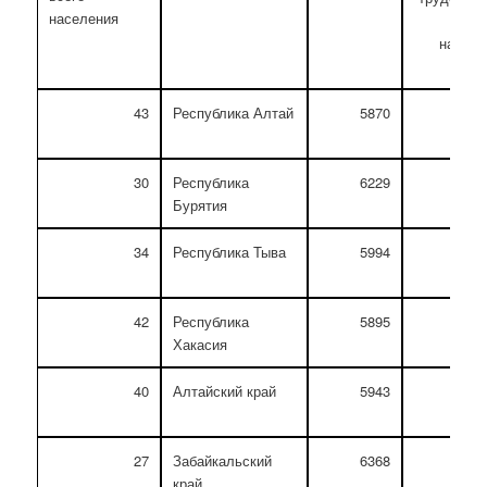
населения
населе
43
Республика Алтай
5870
6157
30
Республика
6229
6693
Бурятия
34
Республика Тыва
5994
6387
42
Республика
5895
6237
Хакасия
40
Алтайский край
5943
6409
27
Забайкальский
6368
6829
край