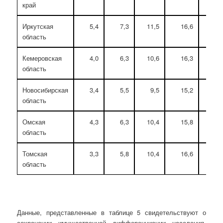
край
Иркутская
5,4
7,3
11,5
16,6
20
область
Кемеровская
4,0
6,3
10,6
16,3
21
область
Новосибирская
3,4
5,5
9,5
15,2
21
область
Омская
4,3
6,3
10,4
15,8
21
область
Томская
3,3
5,8
10,4
16,6
22
область
Данные, представленные в таблице 5 свидетельствуют о
сохранении имущественной дифференциации населения.