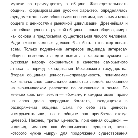
мужики по преимуществу в общине. Жизнедеятельность
общины, формировавшая русский характер, определялась
фундаментальными общинными ценностями, имевшими мало
общего с ценностями рыночной цивилизации. Древнейшая и
важнейшая ценность русской общины — сама община, «мир»
как основа и предпосылка существования любого человека.
Ради «мира» человек должен был быть готов жертвовать
всем. Только подчинение интересов индивида интересам
общины позволило людям выжить в качестве русских, а
русскому народу сохраниться в качестве самобытного
этноса в период складывания Московского государства.
Вторая общинная ценность—справедливость, понимаемая
как изначальное социальное равенство людей, основанное
на экономическом равенстве по отношению к земле. По
мнению крестьян, земля — «божья», и каждый имеет право
на свою долю природных богатств, находящихся в
распоряжении общины. Сама по себе эта ценность
инструментальная, но в общине она приобрела статус
целевой. Наконец, третья ценность, признанная общиной, —
индивид, человек как биологическое существо, жизнь
которого нужна «миру» для продолжения существования