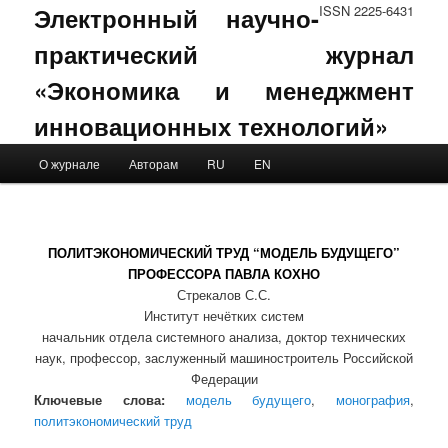
Электронный научно-
ISSN 2225-6431
практический журнал
«Экономика и менеджмент
инновационных технологий»
Main menu
О журнале
Авторам
RU
EN
Skip to primary content
Skip to secondary content
ПОЛИТЭКОНОМИЧЕСКИЙ ТРУД “МОДЕЛЬ БУДУЩЕГО”
ПРОФЕССОРА ПАВЛА КОХНО
Стрекалов С.С.
Институт нечётких систем
начальник отдела системного анализа, доктор технических
наук, профессор, заслуженный машиностроитель Российской
Федерации
Ключевые слова:
модель будущего
,
монография
,
политэкономический труд