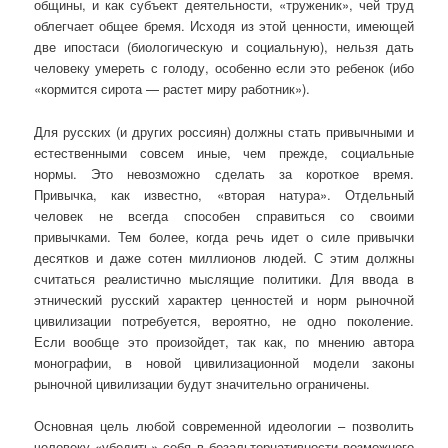
общины, и как субъект деятельности, «труженик», чей труд
облегчает общее бремя. Исходя из этой ценности, имеющей
две ипостаси (биологическую и социальную), нельзя дать
человеку умереть с голоду, особенно если это ребенок (ибо
«кормится сирота — растет миру работник»).
Для русских (и других россиян) должны стать привычными и
естественными совсем иные, чем прежде, социальные
нормы. Это невозможно сделать за короткое время.
Привычка, как известно, «вторая натура». Отдельный
человек не всегда способен справиться со своими
привычками. Тем более, когда речь идет о силе привычки
десятков и даже сотен миллионов людей. С этим должны
считаться реалистично мыслящие политики. Для ввода в
этнический русский характер ценностей и норм рыночной
цивилизации потребуется, вероятно, не одно поколение.
Если вообще это произойдет, так как, по мнению автора
монографии, в новой цивилизационной модели законы
рыночной цивилизации будут значительно ограничены.
Основная цель любой современной идеологии – позволить
человеку «убедить» себя в безальтернативности возможного