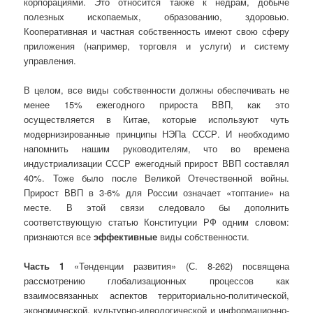
корпорациями. Это относится также к недрам, добыче
полезных ископаемых, образованию, здоровью.
Кооперативная и частная собственность имеют свою сферу
приложения (например, торговля и услуги) и систему
управления.
В целом, все виды собственности должны обеспечивать не
менее 15% ежегодного прироста ВВП, как это
осуществляется в Китае, которые используют чуть
модернизированные принципы НЭПа СССР. И необходимо
напомнить нашим руководителям, что во времена
индустриализации СССР ежегодный прирост ВВП составлял
40%. Тоже было после Великой Отечественной войны.
Прирост ВВП в 3-6% для России означает «топтание» на
месте. В этой связи следовало бы дополнить
соответствующую статью Конституции РФ одним словом:
признаются все
эффективные
виды собственности.
Часть 1
«Тенденции развития» (С. 8-262) посвящена
рассмотрению глобализационных процессов как
взаимосвязанных аспектов территориально-политической,
экономической, культурно-идеологической и информационно-