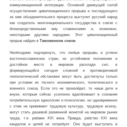
коммуникационной интеграции. Основной движущей силой
осуществления цивилизационного прорыва и последующего
за ним объединительного процесса выступит русский народ
как создатель многонационального государства в союзе с
близкородственными ему славянскими и, возможно,
некоторыми другими народами. Этот цивилизационный
прорыв найден в
Таможенном союзе
.
Необходимо подчеркнуть, что любые прорывы и успехи
восточнославянских стран, их устойчивое положение и
достойное место в мировом раскладе сил, в
формирующейся сегодня сложной и противоречивой
геополитической обстановке могут быть достигнуты только
при условии их тесного экономического, политического и
военного союза. Если это не произойдет, то наши дети и
внуки, которым сейчас усиленно вдалбливают в сознание
потребительскую идеологию и психологию, но одновременно
с этим не прививают трудовую культуру, трудовую аскезу,
могут стать дешевой разменной монетой на мировом рынке
труда, т.е. рабами ХХI века. Правда, рабство ХХI века
кандалов и цепей не потребует. Оно будет выступать в