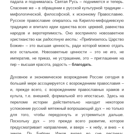
падала и поднималась Святая Русь – поднимется и теперь.
Спасение же – в обращении к русской культурной традиции –
мифологической, философской, к исконному Православию.
Русское православие опиралось на Кирилло-мефодиевскую
традицию и впитало идеи единства всех церквей, равенства
народов и веротерпимость. Оно восприняло новозаветное
христианство как
радостную весть
: «Приблизилось Царство
Божие» – это высшая ценность, ради которой можно отдать
все остальное. Новозаветные ценности – это не иго, не
императив, не приказ, не устрашение, это – приглашение на
пир – высшая красота, радость –
благодать
.
Духовное и экономическое возрождение России сегодня в
большей мере ассоциируется с возрождением православия –
и, прежде всего, с возрождением православных храмов и
культа, т.е. внешней, формальной его ипостасью. Здесь на
переломе истории действительно находит некоторое
успокоение русский мятежный вопрошающий дух – но только
для того, чтобы передохнуть и устремиться дальше.
Поскольку дух – это прежде всего развитие, которое
предусматривает направление, и вверх – к небу, и вниз – к
земле. По Библии, Иаков видел во сне лестницу,