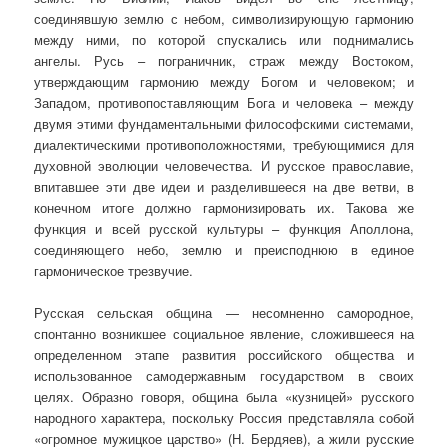
соединявшую землю с небом, символизирующую гармонию
между ними, по которой спускались или поднимались
ангелы. Русь – пограничник, страж между Востоком,
утверждающим гармонию между Богом и человеком; и
Западом, противопоставляющим Бога и человека – между
двумя этими фундаментальными философскими системами,
диалектическими противоположностями, требующимися для
духовной эволюции человечества. И русское православие,
впитавшее эти две идеи и разделившееся на две ветви, в
конечном итоге должно гармонизировать их. Такова же
функция и всей русской культуры – функция Аполлона,
соединяющего небо, землю и преисподнюю в единое
гармоническое трезвучие.
Русская сельская община — несомненно самородное,
спонтанно возникшее социальное явление, сложившееся на
определенном этапе развития российского общества и
использованное самодержавным государством в своих
целях. Образно говоря, община была «кузницей» русского
народного характера, поскольку Россия представляла собой
«огромное мужицкое царство» (Н. Бердяев), а жили русские