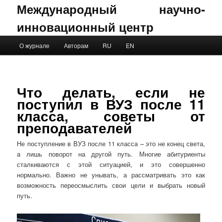
Международный научно-
инновационный центр
Main menu
О журнале
Авторам
RU
EN
Skip to primary content
Skip to secondary content
Что делать, если не
поступил в ВУЗ после 11
класса, советы от
преподавателей
Не поступление в ВУЗ после 11 класса – это не конец света,
а лишь поворот на другой путь. Многие абитуриенты
сталкиваются с этой ситуацией, и это совершенно
нормально. Важно не унывать, а рассматривать это как
возможность переосмыслить свои цели и выбрать новый
путь.