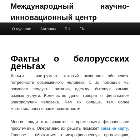
Международный научно-
инновационный центр
Main menu
О журнале
Авторам
RU
EN
Skip to primary content
Skip to secondary content
Факты о белорусских
деньгах
Деньги – инструмент, который позволяет обеспечить
потребности современного человека. С их помощью мы
покупаем продукты питания, одежду, бытовую химию,
разные услуги. Количество денег говорит о финансовом
благополучии человека. Чем их больше, тем более
многочисленны и наши возможности.
Многие люди сталкиваются с временными финансовыми
проблемами. Оперативно их решить поможет
займ на карту
.
Главное – обратиться в микрофинансовую организацию,