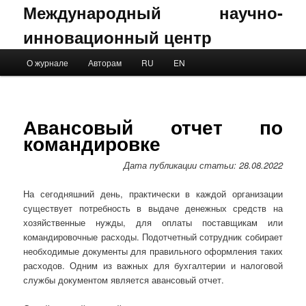
Международный научно-
инновационный центр
Main menu
О журнале
Авторам
RU
EN
Skip to primary content
Skip to secondary content
Авансовый отчет по
командировке
Дата публикации статьи: 28.08.2022
На сегодняшний день, практически в каждой организации
существует потребность в выдаче денежных средств на
хозяйственные нужды, для оплаты поставщикам или
командировочные расходы. Подотчетный сотрудник собирает
необходимые документы для правильного оформления таких
расходов. Одним из важных для бухгалтерии и налоговой
службы документом является авансовый отчет.